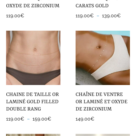
OXYDE DE ZIRCONIUM
CARATS GOLD
Plage
119.00
€
119.00
€
–
139.00
€
de
prix :
119.0
à
139.0
CHAINE DE TAILLE OR
CHAÎNE DE VENTRE
LAMINÉ GOLD FILLED
OR LAMINÉ ET OXYDE
DOUBLE RANG
DE ZIRCONIUM
Plage
119.00
€
–
159.00
€
149.00
€
de
prix :
119.00€