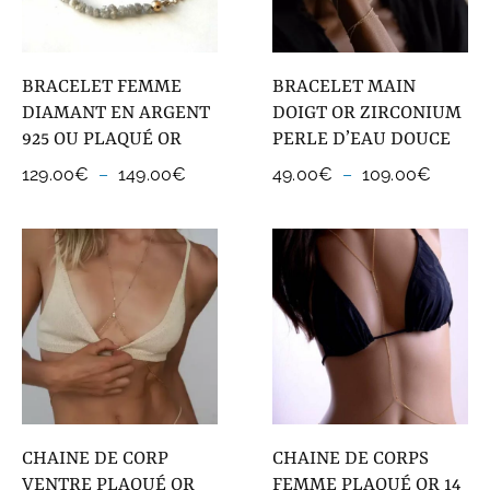
BRACELET FEMME
BRACELET MAIN
DIAMANT EN ARGENT
DOIGT OR ZIRCONIUM
925 OU PLAQUÉ OR
PERLE D’EAU DOUCE
Plage
Plage
129.00
€
–
149.00
€
49.00
€
–
109.00
€
de
de
prix :
prix :
129.00€
49.00
à
à
149.00€
109.00
CHAINE DE CORP
CHAINE DE CORPS
VENTRE PLAQUÉ OR
FEMME PLAQUÉ OR 14