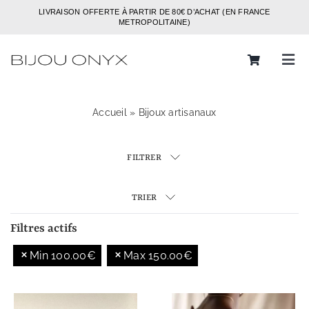
Passer
LIVRAISON OFFERTE À PARTIR DE 80€ D’ACHAT (EN FRANCE
au
METROPOLITAINE)
contenu
Tog
Navi
Rechercher:
Accueil
»
Bijoux artisanaux
Bijoux
FILTRER
Bagues
Boucles d’oreilles
TRIER
Bracelets
Filtres actifs
Min
100.00
€
Max
150.00
€
Colliers
Chaines