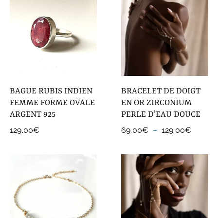
COLLECTIONS DE BIJOUX
Idées Cadeaux
NOUVEAUTES
BAGUE RUBIS INDIEN
BRACELET DE DOIGT
FEMME FORME OVALE
EN OR ZIRCONIUM
ARGENT 925
PERLE D’EAU DOUCE
Plage
129.00
€
69.00
€
–
129.00
€
de
prix :
69.00
à
129.00