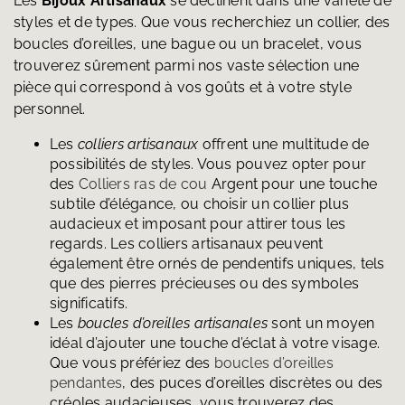
Les
Bijoux Artisanaux
se déclinent dans une variété de
styles et de types. Que vous recherchiez un collier, des
boucles d’oreilles, une bague ou un bracelet, vous
trouverez sûrement parmi nos vaste sélection une
pièce qui correspond à vos goûts et à votre style
personnel.
Les
colliers artisanaux
offrent une multitude de
possibilités de styles. Vous pouvez opter pour
des
Colliers ras de cou
Argent pour une touche
subtile d’élégance, ou choisir un collier plus
audacieux et imposant pour attirer tous les
regards. Les colliers artisanaux peuvent
également être ornés de pendentifs uniques, tels
que des pierres précieuses ou des symboles
significatifs.
Les
boucles d’oreilles artisanales
sont un moyen
idéal d’ajouter une touche d’éclat à votre visage.
Que vous préfériez des
boucles d’oreilles
pendantes
, des puces d’oreilles discrètes ou des
créoles audacieuses, vous trouverez des