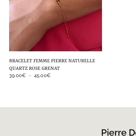
BRACELET FEMME PIERRE NATURELLE
QUARTZ ROSE GRENAT
Plage
39.00
€
–
45.00
€
de
prix :
39.00€
à
45.00€
Pierre 