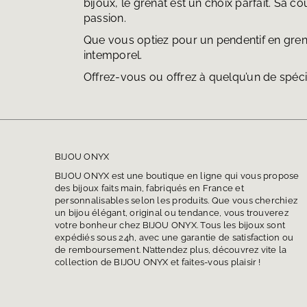
bijoux, le grenat est un choix parfait. Sa c
passion.
Que vous optiez pour un pendentif en gren
intemporel.
Offrez-vous ou offrez à quelqu’un de spécial
BIJOU ONYX
BIJOU ONYX est une boutique en ligne qui vous propose
des bijoux faits main, fabriqués en France et
personnalisables selon les produits. Que vous cherchiez
un bijou élégant, original ou tendance, vous trouverez
votre bonheur chez BIJOU ONYX. Tous les bijoux sont
expédiés sous 24h, avec une garantie de satisfaction ou
de remboursement. N’attendez plus, découvrez vite la
collection de BIJOU ONYX et faites-vous plaisir !