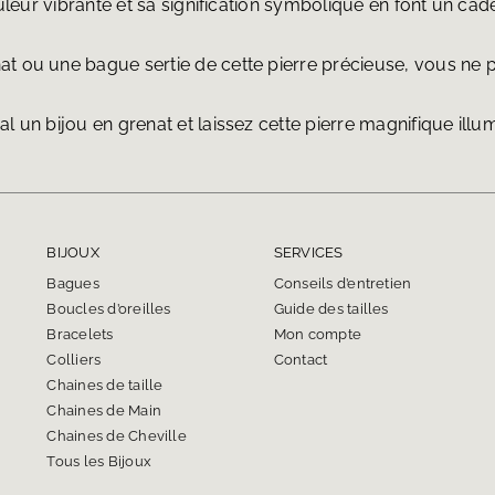
ouleur vibrante et sa signification symbolique en font un ca
at ou une bague sertie de cette pierre précieuse, vous ne 
 un bijou en grenat et laissez cette pierre magnifique illum
BIJOUX
SERVICES
Bagues
Conseils d’entretien
Boucles d’oreilles
Guide des tailles
Bracelets
Mon compte
Colliers
Contact
Chaines de taille
Chaines de Main
Chaines de Cheville
Tous les Bijoux