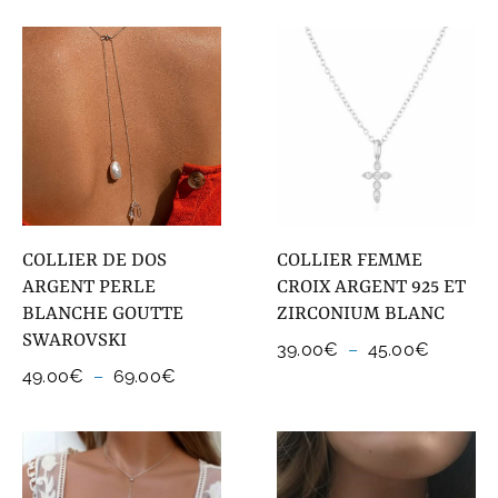
prix :
51.00€
à
61.00€
COLLIER DE DOS
COLLIER FEMME
ARGENT PERLE
CROIX ARGENT 925 ET
BLANCHE GOUTTE
ZIRCONIUM BLANC
SWAROVSKI
Plage
39.00
€
–
45.00
€
de
Plage
49.00
€
–
69.00
€
prix :
de
39.00€
prix :
à
49.00€
45.00€
à
69.00€