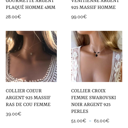
GOURMETTE ARGENT
VENITIENNE ARGENT
PLAQUÉ HOMME 4MM
925 MASSIF HOMME
28.00
€
99.00
€
COLLIER COEUR
COLLIER CROIX
ARGENT 925 MASSIF
FEMME SWAROVSKI
RAS DE COU FEMME
NOIR ARGENT 925
PERLES
39.00
€
Plage
51.00
€
–
61.00
€
de