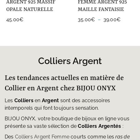
ARGENT 925 MASSIF
FEMME ARGENT 925
OPALE NATURELLE
MAILLE FANTAISIE
Plage
45.00
€
35.00
€
–
39.00
€
de
prix :
35.00€
à
39.00€
Colliers Argent
Les tendances actuelles en matière de
Collier en Argent chez BIJOU ONYX
Les
Colliers
en
Argent
sont des accessoires
intemporels qui font toujours sensation.
BIJOU ONYX, votre boutique de bijoux en ligne vous
présente sa vaste sélection de
Colliers
Argentés
:
Des
Colliers Argent Femme
courts comme les
ras de