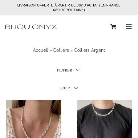
Passer
LIVRAISON OFFERTE À PARTIR DE 80€ D’ACHAT (EN FRANCE
au
METROPOLITAINE)
contenu
Tog
Navi
Rechercher:
Accueil
»
Colliers
»
Colliers Argent
Bijoux
FILTRER
Bagues
Boucles d’oreilles
TRIER
Bracelets
Colliers
Chaines