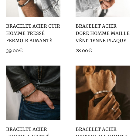
COLLECTIONS DE BIJOUX
Idées Cadeaux
BRACELET ACIER CUIR
BRACELET ACIER
NOUVEAUTES
HOMME TRESSÉ
DORÉ HOMME MAILLE
FERMOIR AIMANTÉ
VÉNITIENNE PLAQUE
39.00
€
28.00
€
BRACELET ACIER
BRACELET ACIER