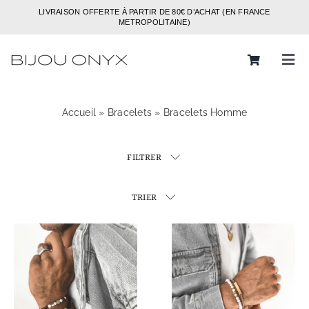
Passer
LIVRAISON OFFERTE À PARTIR DE 80€ D’ACHAT (EN FRANCE
au
METROPOLITAINE)
contenu
Tog
Navi
Rechercher:
Accueil
»
Bracelets
»
Bracelets Homme
Bijoux
FILTRER
Bagues
Boucles d’oreilles
TRIER
Bracelets
Colliers
Chaines