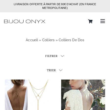
Passer
LIVRAISON OFFERTE À PARTIR DE 80€ D’ACHAT (EN FRANCE
au
METROPOLITAINE)
contenu
Tog
Navi
Rechercher:
Accueil
»
Colliers
»
Colliers De Dos
Bijoux
FILTRER
Bagues
Boucles d’oreilles
TRIER
Bracelets
Colliers
Chaines