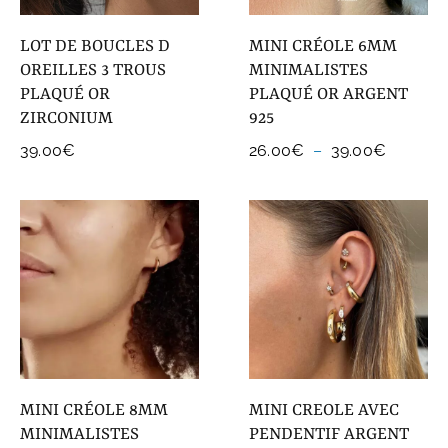
LOT DE BOUCLES D
MINI CRÉOLE 6MM
OREILLES 3 TROUS
MINIMALISTES
PLAQUÉ OR
PLAQUÉ OR ARGENT
ZIRCONIUM
925
Plage
39.00
€
26.00
€
–
39.00
€
de
prix :
26.00€
à
39.00€
MINI CRÉOLE 8MM
MINI CREOLE AVEC
MINIMALISTES
PENDENTIF ARGENT