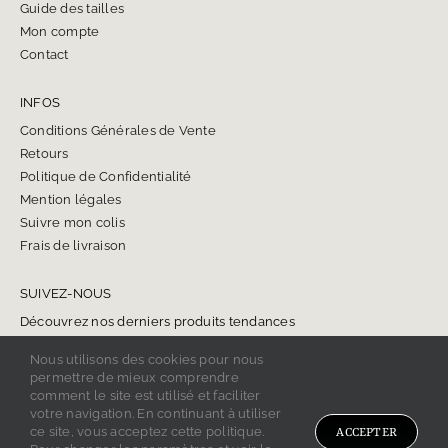
Guide des tailles
Mon compte
Contact
INFOS
Conditions Générales de Vente
Retours
Politique de Confidentialité
Mention légales
Suivre mon colis
Frais de livraison
SUIVEZ-NOUS
Découvrez nos derniers produits tendances
Nous utilisons des cookies pour nous
permettre de mieux comprendre
comment le site est utilisé et faciliter
votre navigation. En continuant à utiliser
ce site, vous acceptez cette politique.
ACCEPTER
Copyright 2024 BIJOU ONYX.