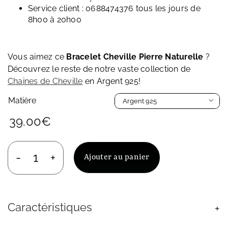
Service client : 0688474376 tous les jours de
8h00 à 20h00
Vous aimez ce
Bracelet Cheville Pierre Naturelle
?
Découvrez le reste de notre vaste collection de
Cha
ines de Cheville
en Argent 925!
Matière

39.00
€
Ajouter au panier
quantité
de
Bracelet
Cheville
Caractéristiques
Pierre
Naturelle