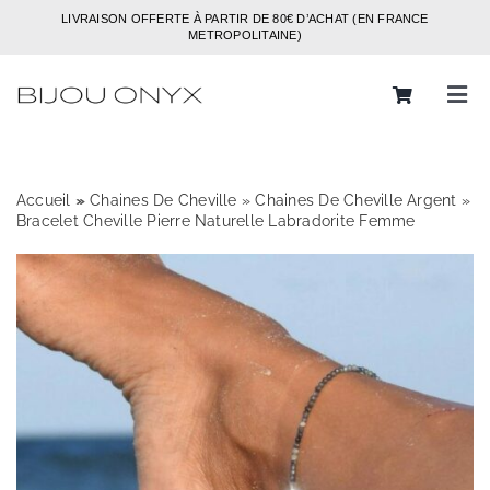
Passer
LIVRAISON OFFERTE À PARTIR DE 80€ D’ACHAT (EN FRANCE
au
METROPOLITAINE)
contenu
Tog
Navi
Rechercher:
Accueil
»
»
Chaines De Cheville
»
Chaines De Cheville Argent
»
Bijoux
Bracelet Cheville Pierre Naturelle Labradorite Femme
Bagues
Boucles d’oreilles
Bracelets
Colliers
Chaines