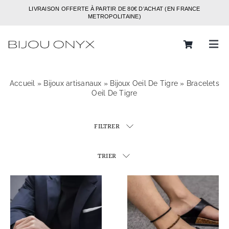
Passer
LIVRAISON OFFERTE À PARTIR DE 80€ D’ACHAT (EN FRANCE
au
METROPOLITAINE)
contenu
Tog
Navi
Rechercher:
Accueil
»
Bijoux artisanaux
»
Bijoux Oeil De Tigre
»
Bracelets
Oeil De Tigre
Bijoux
Bagues
FILTRER
Boucles d’oreilles
TRIER
Bracelets
Colliers
Chaines