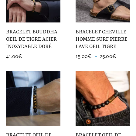
COLLECTIONS DE BIJOUX
Idées Cadeaux
BRACELET BOUDDHA
BRACELET CHEVILLE
NOUVEAUTES
OEIL DE TIGRE ACIER
HOMME SURF PIERRE
INOXYDABLE DORÉ
LAVE OEIL TIGRE
Plage
41.00
€
15.00
€
–
25.00
€
de
prix :
15.00€
à
25.00€
BRACELET OEIL DE
BRACELET OEIL DE