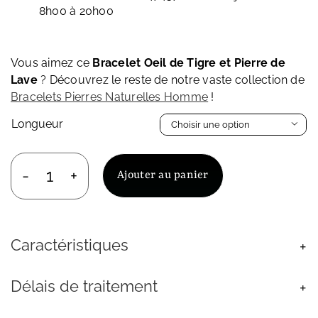
8h00 à 20h00
Vous aimez ce
Bracelet Oeil de Tigre et Pierre de
Lave
? Découvrez le reste de notre vaste collection de
Bracelets Pierres Naturelles Homme
!
Longueur

Ajouter au panier
quantité
de
Bracelet
Oeil
Caractéristiques
de
Tigre
et
Délais de traitement
Pierre
de