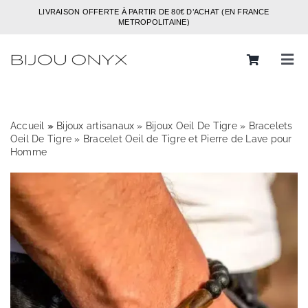
Passer
LIVRAISON OFFERTE À PARTIR DE 80€ D’ACHAT (EN FRANCE
au
METROPOLITAINE)
contenu
Tog
Navi
Rechercher:
Accueil
»
»
Bijoux artisanaux
»
Bijoux Oeil De Tigre
»
Bracelets
Bijoux
Oeil De Tigre
»
Bracelet Oeil de Tigre et Pierre de Lave pour
Homme
Bagues
Boucles d’oreilles
Bracelets
Colliers
Chaines