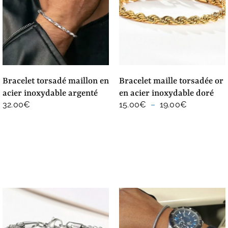
bracelet torsadé maillon en
bracelet maille torsadée or
acier inoxydable argenté
en acier inoxydable doré
Plage
32.00
€
15.00
€
–
19.00
€
de
prix :
15.00€
à
19.00€