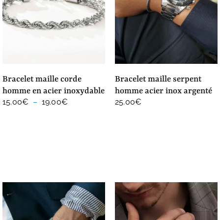
bracelet maille corde
bracelet maille serpent
homme en acier inoxydable
homme acier inox argenté
Plage
15.00
€
–
19.00
€
25.00
€
de
prix :
15.00€
à
19.00€