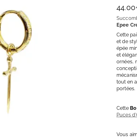
44.00
Succomb
Epee Cr
Cette pa
et de st
épée min
et élégan
ornées, m
concepti
mécanism
tout en a
portées.
Cette
Bo
Puces d’
Vous ai