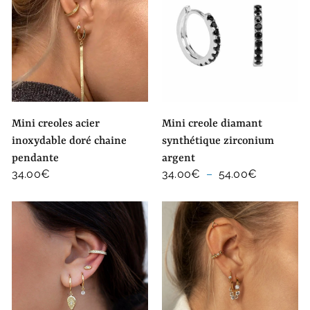
mini creoles acier
mini creole diamant
inoxydable doré chaine
synthétique zirconium
pendante
argent
Plage
34.00
€
34.00
€
–
54.00
€
de
prix :
34.00€
à
54.00€