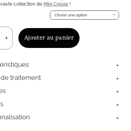
 vaste collection de
Mini Créole
!

Ajouter au panier
uantité
e
oucle
'Oreille
éristiques
pee
réole
 de traitement
rgent
laqué
es
r
rs
nalisation