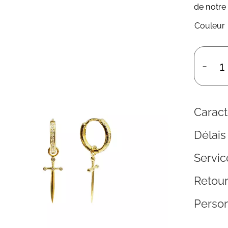
de notre
Couleur
q
d
B
d
Caract
E
C
Délais
A
P
Servic
O
Retou
Person