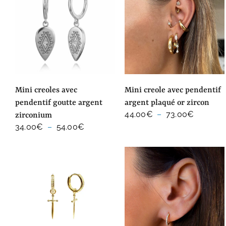
mini creoles avec
mini creole avec pendentif
pendentif goutte argent
argent plaqué or zircon
Plage
44.00
€
–
73.00
€
zirconium
de
Plage
34.00
€
–
54.00
€
prix :
de
44.00€
prix :
à
34.00€
73.00€
à
54.00€