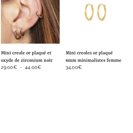
mini creole or plaqué et
mini creoles or plaqué
oxyde de zirconium noir
6mm minimalistes femme
Plage
29.00
€
–
44.00
€
34.00
€
de
prix :
29.00€
à
44.00€