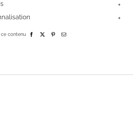
rs
nalisation
 ce contenu