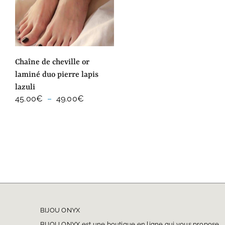
chaîne de cheville or
laminé duo pierre lapis
lazuli
Plage
45.00
€
–
49.00
€
de
prix :
45.00€
à
49.00€
BIJOU ONYX
BIJOU ONYX est une boutique en ligne qui vous propose