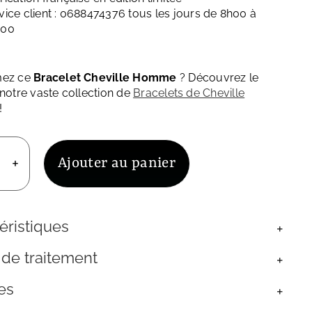
vice client : 0688474376 tous les jours de 8h00 à
h00
mez ce
Bracelet Cheville Homme
? Découvrez le
 notre vaste collection de
Bracelets de Cheville
!
Ajouter au panier
uantité
e
racelet
heville
éristiques
omme
patite
 de traitement
leue
ierre
es
e
ave