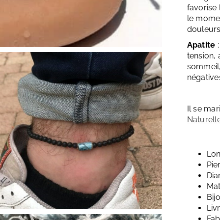
favorise 
le moment
douleurs
Apatite
tension,
sommeil,
négative
Il se ma
Naturell
Lon
Pie
Dia
Mat
Bij
Liv
Fab