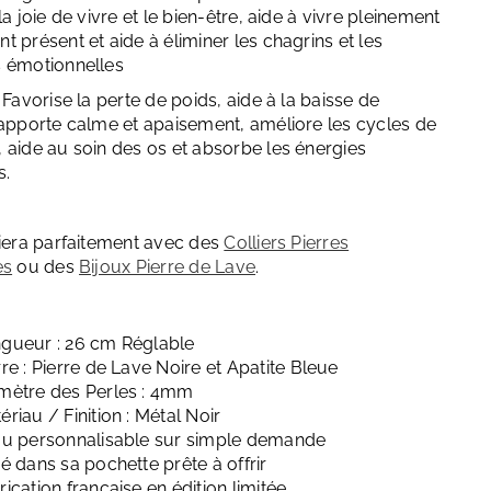
la joie de vivre et le bien-être, aide à vivre pleinement
 présent et aide à éliminer les chagrins et les
 émotionnelles
: Favorise la perte de poids, aide à la baisse de
 apporte calme et apaisement, améliore les cycles de
 aide au soin des os et absorbe les énergies
s.
riera parfaitement avec des
Colliers Pierres
es
ou des
Bijoux Pierre de Lave
.
gueur : 26 cm Réglable
rre : Pierre de Lave Noire et Apatite Bleue
mètre des Perles : 4mm
ériau / Finition : Métal Noir
ou personnalisable sur simple demande
ré dans sa pochette prête à offrir
rication française en édition limitée