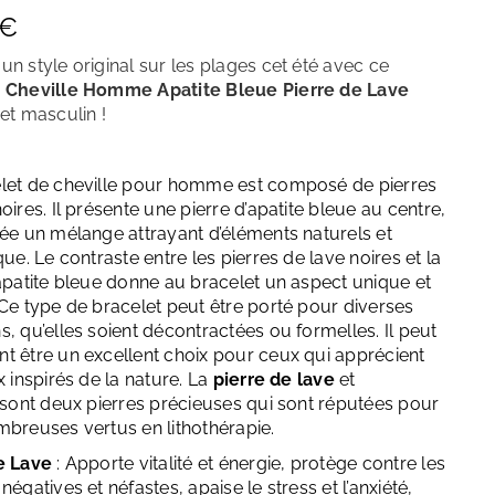
Décembre – Turquoise
€
un style original sur les plages cet été avec ce
 Cheville Homme Apatite Bleue Pierre de Lave
et masculin !
let de cheville pour homme est composé de pierres
oires. Il présente une pierre d’apatite bleue au centre,
rée un mélange attrayant d’éléments naturels et
que. Le contraste entre les pierres de lave noires et la
’apatite bleue donne au bracelet un aspect unique et
 Ce type de bracelet peut être porté pour diverses
, qu’elles soient décontractées ou formelles. Il peut
t être un excellent choix pour ceux qui apprécient
x inspirés de la nature. La
pierre de lave
et
sont deux pierres précieuses qui sont réputées pour
mbreuses vertus en lithothérapie.
de Lave
: Apporte vitalité et énergie, protège contre les
négatives et néfastes, apaise le stress et l’anxiété,