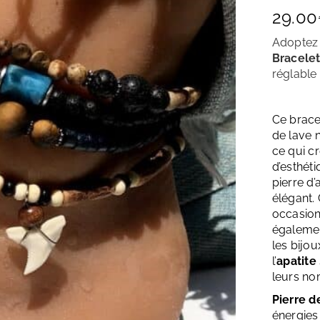
29.00
Adoptez 
Bracelet
réglable 
Ce brace
de lave n
ce qui c
d’esthéti
pierre d
élégant.
occasions
égalemen
les bijou
l’
apatite
leurs no
Pierre 
énergies 