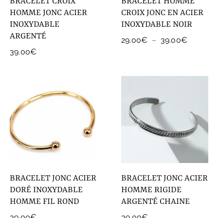
BRACELET CROIX
BRACELET HOMME
HOMME JONC ACIER
CROIX JONC EN ACIER
INOXYDABLE
INOXYDABLE NOIR
ARGENTÉ
Plage
29.00
€
–
39.00
€
de
39.00
€
prix :
29.00€
à
39.00€
BRACELET JONC ACIER
BRACELET JONC ACIER
DORÉ INOXYDABLE
HOMME RIGIDE
HOMME FIL ROND
ARGENTÉ CHAINE
39.00
€
39.00
€