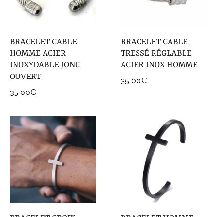
COLLECTIONS DE BIJOUX
Idées Cadeaux
BRACELET CABLE
BRACELET CABLE
NOUVEAUTES
HOMME ACIER
TRESSÉ RÉGLABLE
INOXYDABLE JONC
ACIER INOX HOMME
OUVERT
35.00
€
35.00
€