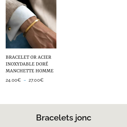
à
25.00€
BRACELET OR ACIER
INOXYDABLE DORÉ
MANCHETTE HOMME
Plage
24.00
€
–
27.00
€
de
prix :
24.00€
à
27.00€
Bracelets jonc