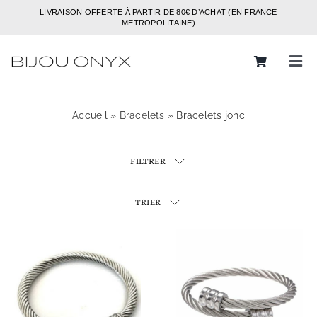
Passer
LIVRAISON OFFERTE À PARTIR DE 80€ D’ACHAT (EN FRANCE
au
METROPOLITAINE)
contenu
Tog
Navi
Rechercher:
Accueil
»
Bracelets
»
Bracelets jonc
Bijoux
FILTRER
Bagues
Boucles d’oreilles
TRIER
Bracelets
Colliers
Chaines