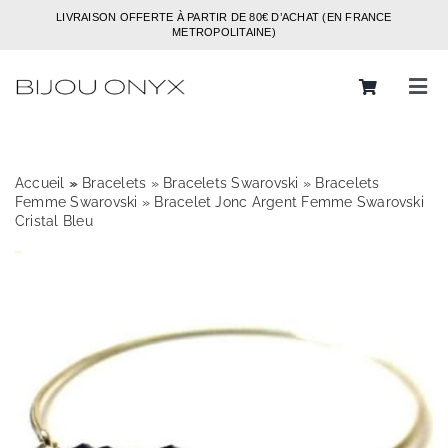
Passer
LIVRAISON OFFERTE À PARTIR DE 80€ D’ACHAT (EN FRANCE
au
METROPOLITAINE)
contenu
Tog
Navi
Rechercher:
Accueil
»
»
Bracelets
»
Bracelets Swarovski
»
Bracelets
Bijoux
Femme Swarovski
»
Bracelet Jonc Argent Femme Swarovski
Cristal Bleu
Bagues
Boucles d’oreilles
Bracelets
Colliers
Chaines