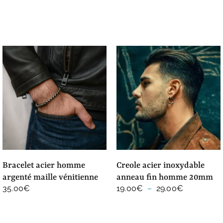
bracelet acier homme
creole acier inoxydable
argenté maille vénitienne
anneau fin homme 20mm
Plage
35.00
€
19.00
€
–
29.00
€
de
prix :
19.00€