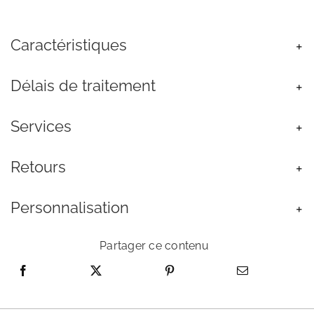
Bracelet
Jonc
Caractéristiques
Argent
Femme
Swarovski
Délais de traitement
Cristal
Bleu
Services
Retours
Personnalisation
Partager ce contenu