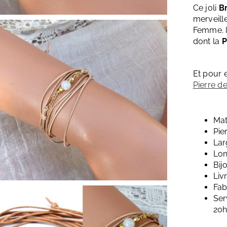
Ce joli
B
merveill
Femme. I
dont la
P
Et pour 
Pierre d
Mat
Pie
Lar
Lon
Bij
Liv
Fab
Ser
20