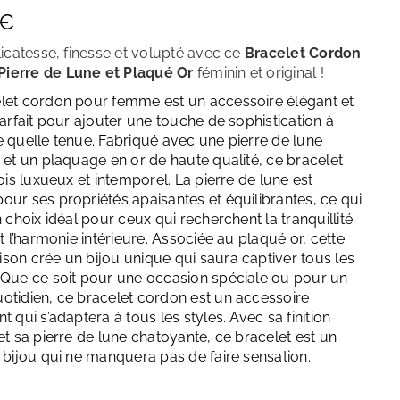
Décembre – Turquoise
€
licatesse, finesse et volupté avec ce
Bracelet Cordon
ierre de Lune et Plaqué Or
féminin et original
!
let cordon pour femme est un accessoire élégant et
parfait pour ajouter une touche de sophistication à
e quelle tenue. Fabriqué avec une pierre de lune
e et un plaquage en or de haute qualité, ce bracelet
fois luxueux et intemporel. La pierre de lune est
our ses propriétés apaisantes et équilibrantes, ce qui
n choix idéal pour ceux qui recherchent la tranquillité
et l’harmonie intérieure. Associée au plaqué or, cette
son crée un bijou unique qui saura captiver tous les
 Que ce soit pour une occasion spéciale ou pour un
otidien, ce bracelet cordon est un accessoire
t qui s’adaptera à tous les styles. Avec sa finition
et sa pierre de lune chatoyante, ce bracelet est un
e bijou qui ne manquera pas de faire sensation.