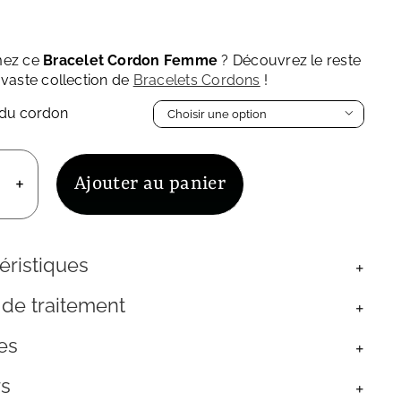
mez ce
Bracelet Cordon Femme
? Découvrez le reste
 vaste collection de
Bracelets Cordons
!
 du cordon

Ajouter au panier
uantité
e
racelet
ordon
éristiques
emme
ierre
 de traitement
e
une
es
t
laqué
rs
r