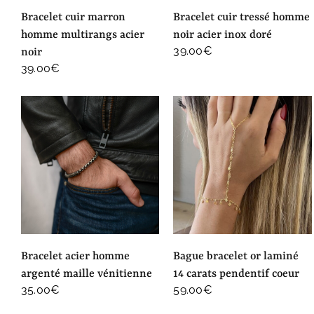
bracelet cuir marron
bracelet cuir tressé homme
homme multirangs acier
noir acier inox doré
39.00
€
noir
39.00
€
bracelet acier homme
bague bracelet or laminé
argenté maille vénitienne
14 carats pendentif coeur
35.00
€
59.00
€