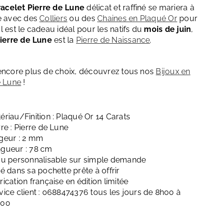
racelet Pierre de Lune
délicat et raffiné se mariera à
e avec des
Colliers
ou des
Chaines en Plaqué Or
pour
l est le cadeau idéal pour les natifs du
mois de juin
,
ierre de Lune
est la
Pierre de Naissance
.
encore plus de choix, découvrez tous nos
Bijoux en
e Lune
!
ériau/Finition : Plaqué Or 14 Carats
rre : Pierre de Lune
geur : 2 mm
gueur : 78 cm
ou personnalisable sur simple demande
ré dans sa pochette prête à offrir
rication française en édition limitée
vice client : 0688474376 tous les jours de 8h00 à
h00