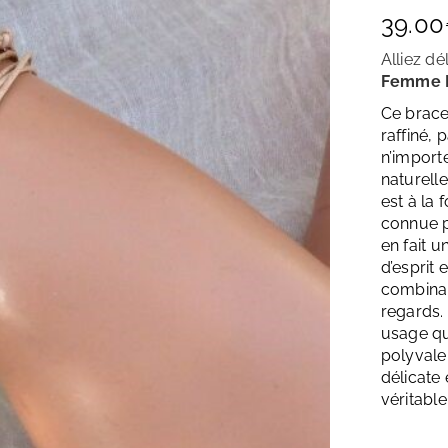
39.00
Alliez dé
Femme P
Ce brace
raffiné, 
n’import
naturell
est à la 
connue p
en fait u
d’esprit 
combinai
regards.
usage qu
polyvalen
délicate 
véritabl