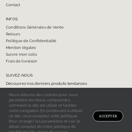
Contact
INFOS
Conditions Générales de Vente
Retours
Politique de Confidentialité
Mention légales
Suivre mon colis
Frais de livraison
SUIVEZ-NOUS
Découvrez nos derniers produits tendances
Nous utilisons des cookies pour nous
permettre de mieux comprendre
comment le site est utilisé et faciliter
votre navigation. En continuant à utiliser
ce site, vous acceptez cette politique.
ACCEPTER
Copyright 2024 BIJOU ONYX.
Pour changer les paramètres et voir le
Tous droits réservés.
détail complet de notre politique de
confidentialité, merci de voir en