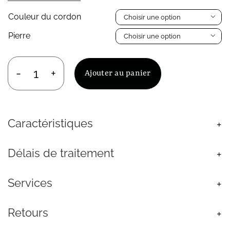
Couleur du cordon

Pierre

Ajouter au panier
quantité
de
Bracelet
sur
Caractéristiques
Cordon
Femme
Pierre
Délais de traitement
Labradorite
Bleu
Services
Retours