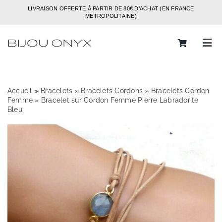
Passer
LIVRAISON OFFERTE À PARTIR DE 80€ D’ACHAT (EN FRANCE
au
METROPOLITAINE)
contenu
Tog
Navi
Rechercher:
Accueil
»
»
Bracelets
»
Bracelets Cordons
»
Bracelets Cordon
Bijoux
Femme
»
Bracelet sur Cordon Femme Pierre Labradorite
Bleu
Bagues
Boucles d’oreilles
Bracelets
Colliers
Chaines