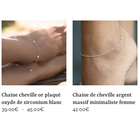
chaine cheville or plaqué
chaine de cheville argent
oxyde de zirconium blanc
massif minimaliste femme
Plage
39.00
€
–
45.00
€
42.00
€
de
prix :
39.00€
à
45.00€