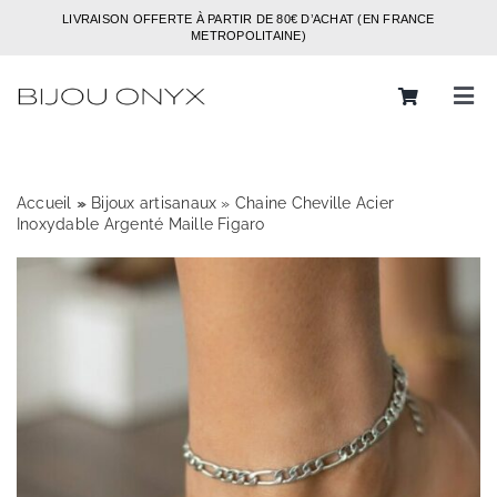
Passer
LIVRAISON OFFERTE À PARTIR DE 80€ D’ACHAT (EN FRANCE
au
METROPOLITAINE)
contenu
Tog
Navi
Rechercher:
Accueil
»
»
Bijoux artisanaux
»
Chaine Cheville Acier
Bijoux
Inoxydable Argenté Maille Figaro
Bagues
Boucles d’oreilles
Bracelets
Colliers
Chaines