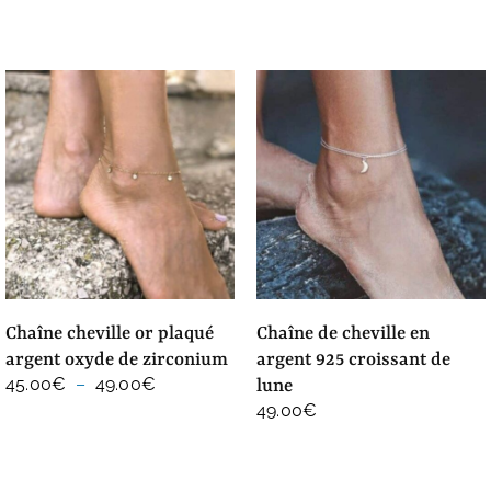
chaîne cheville or plaqué
chaîne de cheville en
argent oxyde de zirconium
argent 925 croissant de
Plage
45.00
€
–
49.00
€
lune
de
49.00
€
prix :
45.00€
à
49.00€