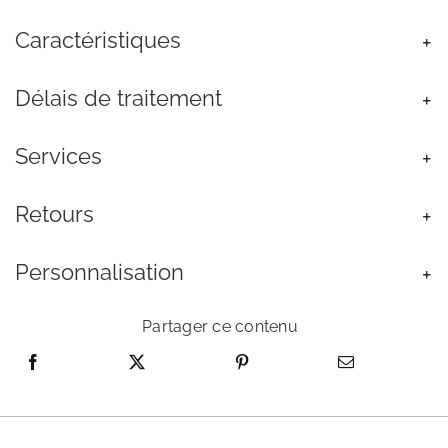
Cheville
Caractéristiques
Acier
Inoxydable
Argenté
Délais de traitement
Maille
Figaro
Services
Retours
Personnalisation
Partager ce contenu