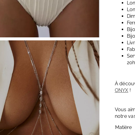
Lon
Lon
Dim
Fer
Bij
Bij
Liv
Fab
Ser
20
À découv
ONYX
!
Vous aim
notre va
Matière