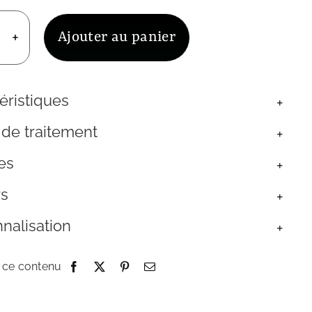
Ajouter au panier
uantité
e
haîne
e
éristiques
orp
rgent
 de traitement
25
xyde
es
irconium
lanc
rs
nalisation
 ce contenu