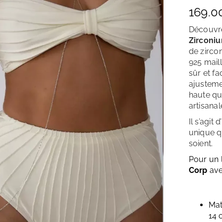
169.0
Découvre
Zirconi
de zirco
925 mail
sûr et fa
ajusteme
haute qua
artisanal
Il s’agit
unique q
soient.
Pour un 
Corp
ave
Mat
14 