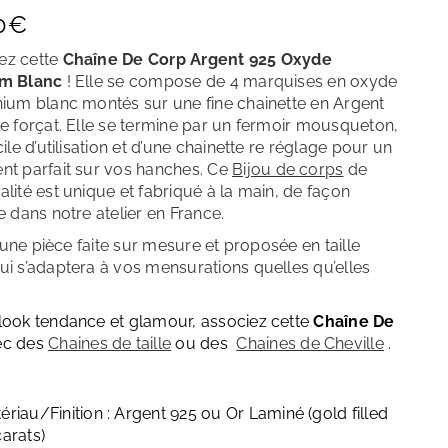
Décembre – Turquoise
0
€
z cette
Chaîne De Corp Argent 925 Oxyde
um Blanc
! Elle se compose de 4 marquises en oxyde
nium blanc montés sur une fine chainette en Argent
le forçat. Elle se termine par un fermoir mousqueton,
cile d’utilisation et d’une chainette re réglage pour un
nt parfait sur vos hanches.
Ce
Bijou de corps
de
lité est unique et fabriqué à la main, de façon
e dans notre atelier en France.
 d’une pièce faite sur mesure et proposée en taille
ui s’adaptera à vos mensurations quelles qu’elles
look tendance et glamour, associez cette
Chaîne De
c des
Chaines de taille
ou des
Cha
ines de Cheville
.
ériau/Finition : Argent 925 ou Or Laminé (gold filled
carats)