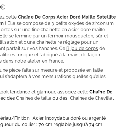
Décembre – Turquoise
€
z cette
Chaîne De Corps Acier Doré Maille Satellite
um
! Elle se compose de 3 petits oxydes de zirconium
ontés sur une fine chainette en Acier doré maille
. Elle se termine par un fermoir mousqueton, sûr et
utilisation et d’une chainette re réglage pour un
nt parfait sur vos hanches.
Ce
Bijou de corps
de
lité est unique et fabriqué à la main, de façon
e dans notre atelier en France.
 d’une pièce faite sur mesure et proposée en taille
ui s’adaptera à vos mensurations quelles qu’elles
look tendance et glamour, associez cette
Chaîne De
ec des
Chaines de taille
ou des
Cha
ines de Cheville
.
ériau/Finition : Acier Inoxydable doré ou argenté
gueur du collier : 70 cm réglable jusqu’à 74 cm