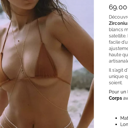
69.00
Découvre
Zirconi
blancs m
satellite
facile d’
ajusteme
haute qua
artisanal
Il s’agit
unique q
soient.
Pour un 
Corps
av
Mat
Lon