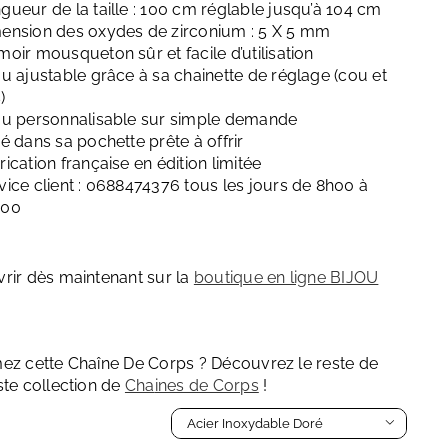
gueur de la taille : 100 cm réglable jusqu’à 104 cm
ension des oxydes de zirconium : 5 X 5 mm
moir mousqueton sûr et facile d’utilisation
ou ajustable grâce à sa chainette de réglage (cou et
)
ou personnalisable sur simple demande
ré dans sa pochette prête à offrir
rication française en édition limitée
vice client : 0688474376 tous les jours de 8h00 à
h00
rir dès maintenant sur la
boutique en ligne BIJOU
ez cette Chaîne De Corps ? Découvrez le reste de
ste collection de
Cha
ines de Corps
!
