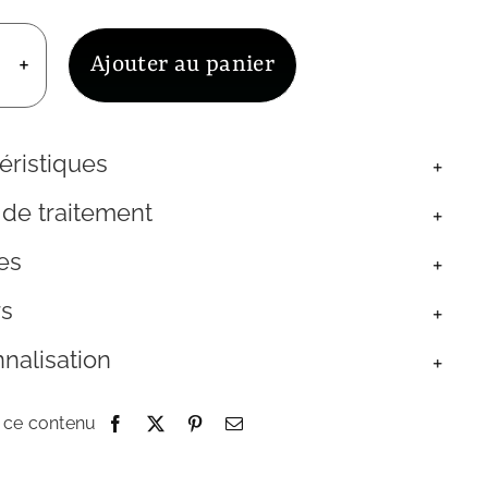
Ajouter au panier
uantité
e
haîne
e
éristiques
orps
cier
 de traitement
oré
aille
es
tellite
irconium
rs
nalisation
 ce contenu