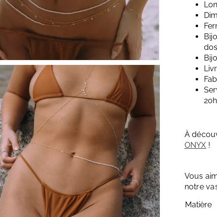
Lon
Dim
Fer
Bij
dos
Bij
Liv
Fab
Ser
20
À découv
ONYX
!
Vous aim
notre va
Matière