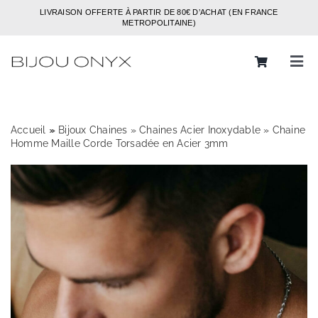
Passer
LIVRAISON OFFERTE À PARTIR DE 80€ D’ACHAT (EN FRANCE
au
METROPOLITAINE)
contenu
Tog
Navi
Rechercher:
Accueil
»
»
Bijoux Chaines
»
Chaines Acier Inoxydable
»
Chaine
Bijoux
Homme Maille Corde Torsadée en Acier 3mm
Bagues
Boucles d’oreilles
Bracelets
Colliers
Chaines