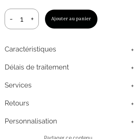
Ajouter au panier
quantité
de
Chaine
Homme
Caractéristiques
Maille
Corde
Torsadée
Délais de traitement
en
Acier
3mm
Services
Retours
Personnalisation
Partager ce contenu