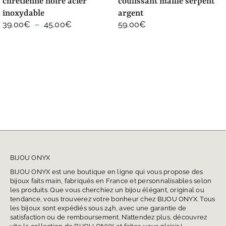
chrétienne noire acier
coulissant maille serpent
inoxydable
argent
Plage
39.00
€
–
45.00
€
59.00
€
de
prix :
39.00€
à
45.00€
BIJOU ONYX
BIJOU ONYX est une boutique en ligne qui vous propose des
bijoux faits main, fabriqués en France et personnalisables selon
les produits. Que vous cherchiez un bijou élégant, original ou
tendance, vous trouverez votre bonheur chez BIJOU ONYX. Tous
les bijoux sont expédiés sous 24h, avec une garantie de
satisfaction ou de remboursement. N’attendez plus, découvrez