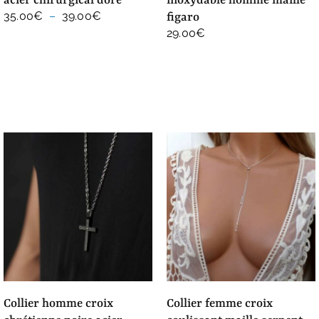
acier chirurgical doré
inoxydable homme maille
Plage
35.00
€
–
39.00
€
figaro
de
29.00
€
prix :
35.00€
à
39.00€
collier homme croix
collier femme croix