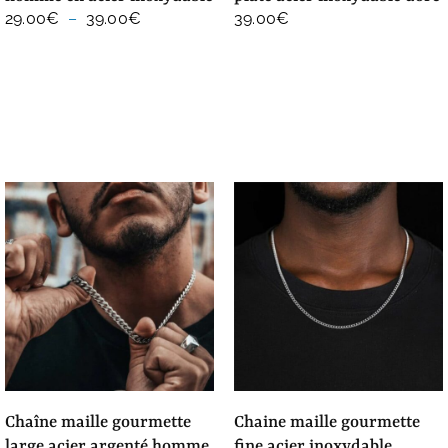
Plage
29.00
€
–
39.00
€
39.00
€
de
prix :
29.00€
à
39.00€
chaîne maille gourmette
chaine maille gourmette
large acier argenté homme
fine acier inoxydable