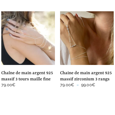
chaîne de main argent 925
chaine de main argent 925
massif 3 tours maille fine
massif zirconium 3 rangs
Plage
79.00
€
79.00
€
–
99.00
€
de
prix :
79.00€
à
99.00€