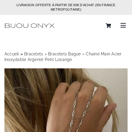
Passer
LIVRAISON OFFERTE À PARTIR DE 80€ D’ACHAT (EN FRANCE
au
METROPOLITAINE)
contenu
Tog
Navi
Rechercher:
Accueil
»
»
Bracelets
»
Bracelets Bague
»
Chaine Main Acier
Bijoux
Inoxydable Argenté Petit Losange
Bagues
Boucles d’oreilles
Bracelets
Colliers
Chaines