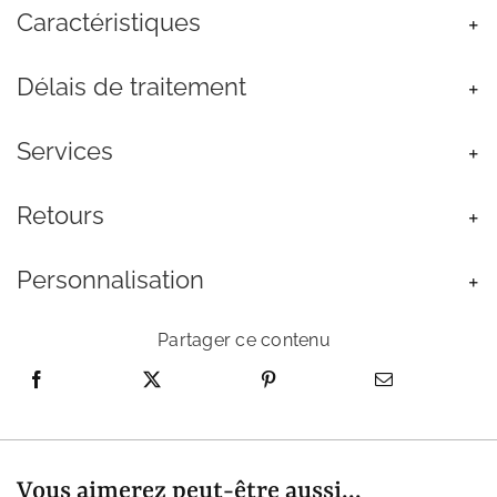
Caractéristiques
Acier
Inoxydable
Argenté
Délais de traitement
Petit
Losange
Services
Retours
Personnalisation
Partager ce contenu
Vous aimerez peut-être aussi...