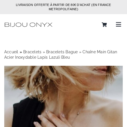
Passer
LIVRAISON OFFERTE À PARTIR DE 80€ D’ACHAT (EN FRANCE
au
METROPOLITAINE)
contenu
Tog
Navi
Rechercher:
Accueil
»
»
Bracelets
»
Bracelets Bague
»
Chaîne Main Gitan
Bijoux
Acier Inoxydable Lapis Lazuli Bleu
Bagues
Boucles d’oreilles
Bracelets
Colliers
Chaines