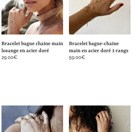
bracelet bague chaine main
bracelet bague-chaine
losange en acier doré
main en acier doré 3 rangs
29.00
€
59.00
€