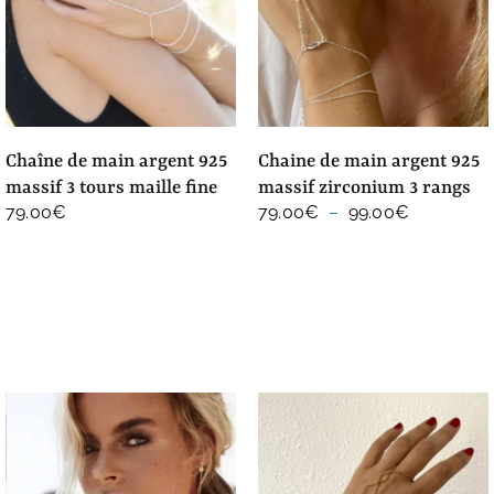
chaîne de main argent 925
chaine de main argent 925
massif 3 tours maille fine
massif zirconium 3 rangs
Plage
79.00
€
79.00
€
–
99.00
€
de
prix :
79.00€
à
99.00€