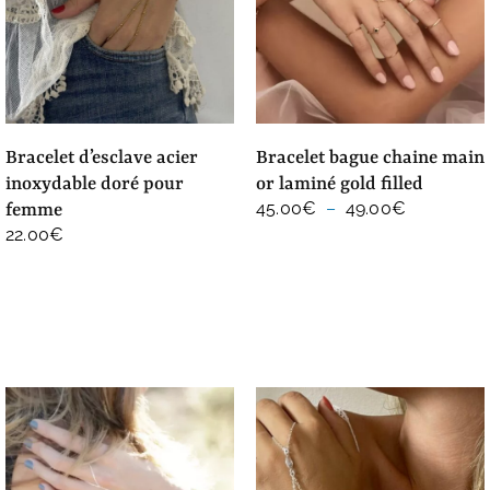
bracelet d’esclave acier
bracelet bague chaine main
inoxydable doré pour
or laminé gold filled
Plage
45.00
€
–
49.00
€
femme
de
22.00
€
prix :
45.00€
à
49.00€