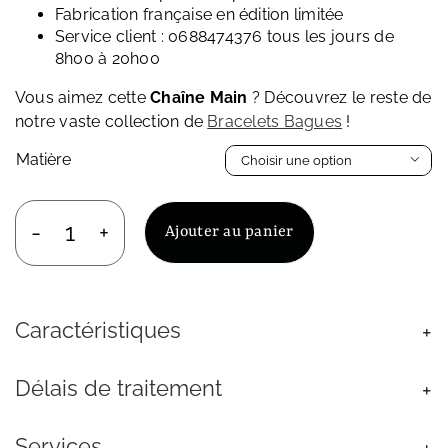
Fabrication française en édition limitée
Service client : 0688474376 tous les jours de
8h00 à 20h00
Vous aimez cette
Chaîne Main
? Découvrez le reste de
notre vaste collection de
Bracelets Bagues
!
Matière

Ajouter au panier
quantité
de
Chaîne
Main
Caractéristiques
Gitan
Acier
Inoxydable
Délais de traitement
Lapis
Lazuli
Bleu
Services