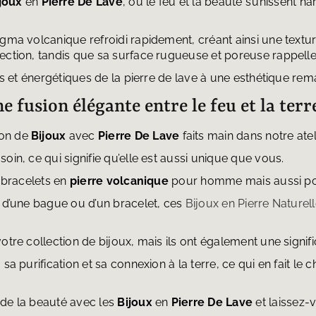
joux
en
Pierre De Lave
, où le feu et la beauté s’unissent
agma volcanique refroidi rapidement, créant ainsi une textu
ection, tandis que sa surface rugueuse et poreuse rappelle l
ces et énergétiques de la pierre de lave à une esthétique re
ne fusion élégante entre le feu et la terr
ion de
Bijoux
avec
Pierre De Lave
faits main dans notre atel
oin, ce qui signifie qu’elle est aussi unique que vous.
s bracelets en
pierre volcanique
pour homme mais aussi p
, d’une bague ou d’un bracelet, ces
Bijoux en Pierre Naturel
tre collection de bijoux, mais ils ont également une signifi
sa purification et sa connexion à la terre, ce qui en fait le
 de la beauté avec les
Bijoux
en
Pierre De Lave
et laissez-