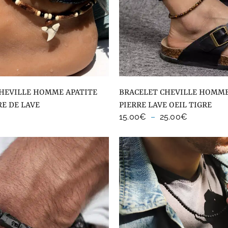
BRACELET CHEVILLE HOMME SURF
RE DE LAVE
PIERRE LAVE OEIL TIGRE
Plage
15.00
€
–
25.00
€
de
prix :
15.00€
à
25.00€