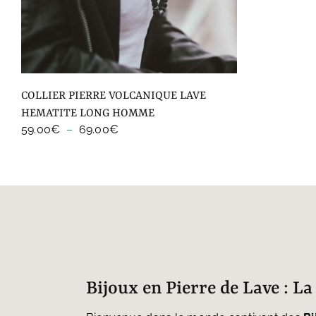
COLLIER PIERRE VOLCANIQUE LAVE
HEMATITE LONG HOMME
Plage
59.00
€
–
69.00
€
de
prix :
59.00€
à
69.00€
Bijoux en Pierre de Lave : L