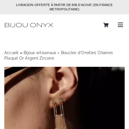
Passer
LIVRAISON OFFERTE À PARTIR DE 80€ D’ACHAT (EN FRANCE
au
METROPOLITAINE)
contenu
Tog
Navi
Rechercher:
Accueil
»
»
Bijoux artisanaux
»
Boucles d’Oreilles Chaines
Bijoux
Plaqué Or Argent Zircone
Bagues
Boucles d’oreilles
Bracelets
Colliers
Chaines