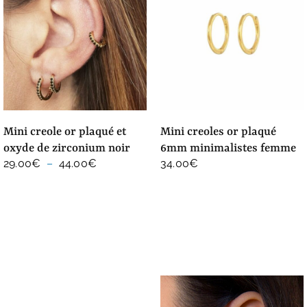
mini creole or plaqué et
mini creoles or plaqué
oxyde de zirconium noir
6mm minimalistes femme
Plage
29.00
€
–
44.00
€
34.00
€
de
prix :
29.00€
à
44.00€