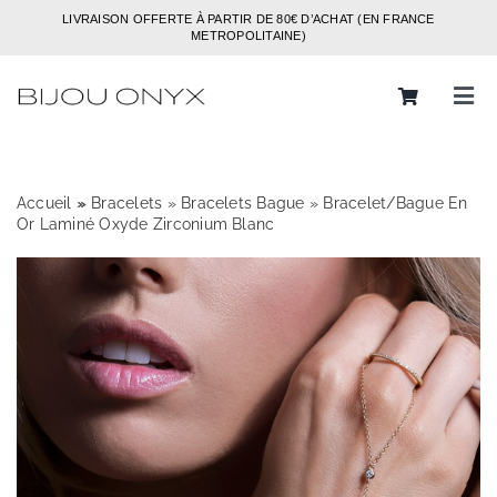
Passer
LIVRAISON OFFERTE À PARTIR DE 80€ D’ACHAT (EN FRANCE
au
METROPOLITAINE)
contenu
Tog
Navi
Rechercher:
Accueil
»
»
Bracelets
»
Bracelets Bague
»
Bracelet/Bague En
Bijoux
Or Laminé Oxyde Zirconium Blanc
Bagues
Boucles d’oreilles
Bracelets
Colliers
Chaines