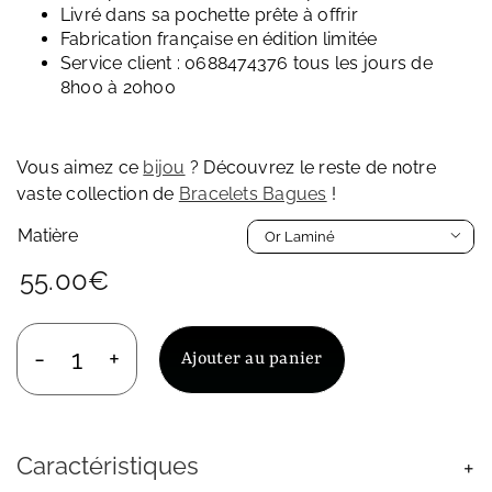
Livré dans sa pochette prête à offrir
Fabrication française en édition limitée
Service client : 0688474376 tous les jours de
8h00 à 20h00
Vous aimez ce
bijou
? Découvrez le reste de notre
vaste collection de
Bracelets Bagues
!
Matière

55.00
€
Ajouter au panier
quantité
de
Bracelet/Bague
En
Caractéristiques
Or
Laminé