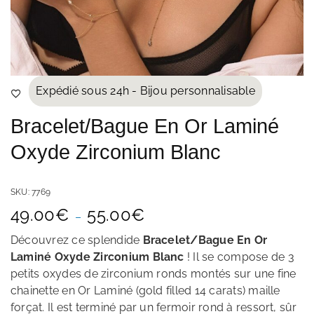
Expédié sous 24h - Bijou personnalisable
Bracelet/Bague En Or Laminé
Oxyde Zirconium Blanc
SKU:
7769
Plage
49.00
€
55.00
€
–
de
prix :
Découvrez ce splendide
Bracelet/Bague En Or
49.00€
Laminé Oxyde Zirconium Blanc
! Il se compose de 3
à
petits oxydes de zirconium ronds montés sur une fine
55.00€
chainette en Or Laminé (gold filled 14 carats) maille
forçat. Il est terminé par un fermoir rond à ressort, sûr