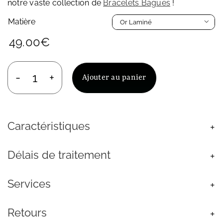
notre vaste collection de
Bracelets Bagues
!
Matière

49.00
€
Ajouter au panier
quantité
de
Bracelet
Doigt
Caractéristiques
Femme
Or
Laminé
Délais de traitement
Oxyde
de
Zirconium
Services
Retours