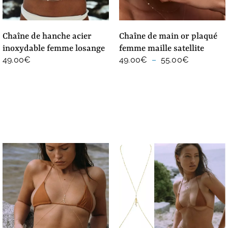
chaîne de hanche acier
chaîne de main or plaqué
inoxydable femme losange
femme maille satellite
Plage
49.00
€
49.00
€
–
55.00
€
de
prix :
49.00€
à
55.00€