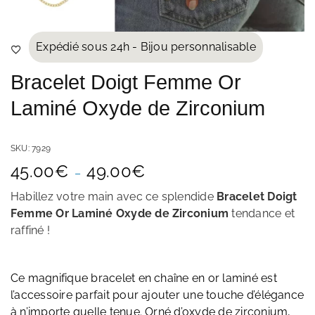
Expédié sous 24h - Bijou personnalisable
Bracelet Doigt Femme Or
Laminé Oxyde de Zirconium
SKU:
7929
Plage
45.00
€
49.00
€
–
de
prix :
Habillez votre main avec ce splendide
Bracelet Doigt
45.00€
Femme Or Laminé Oxyde de Zirconium
tendance et
à
raffiné
!
49.00€
Ce magnifique bracelet en chaîne en or laminé est
l’accessoire parfait pour ajouter une touche d’élégance
à n’importe quelle tenue. Orné d’oxyde de zirconium,