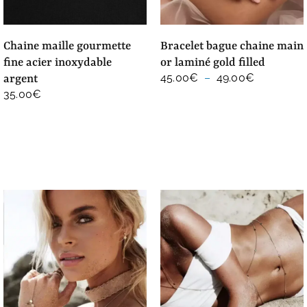
chaine maille gourmette
bracelet bague chaine main
fine acier inoxydable
or laminé gold filled
Plage
45.00
€
–
49.00
€
argent
de
35.00
€
prix :
45.00€
à
49.00€