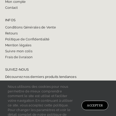
Mon compte
Contact
INFOS
Conditions Générales de Vente
Retours
Politique de Confidentialité
Mention légales
Suivre mon colis
Frais de livraison
SUIVEZ-NOUS
Découvrez nos derniers produits tendances
Nous utilisons des cookies pour nous
permettre de mieux comprendre
comment le site est utilisé et faciliter
votre navigation. En continuant à utiliser
ce site, vous acceptez cette politique.
ACCEPTER
Copyright 2024 BIJOU ONYX.
Pour changer les paramètres et voir le
Tous droits réservés.
détail complet de notre politique de