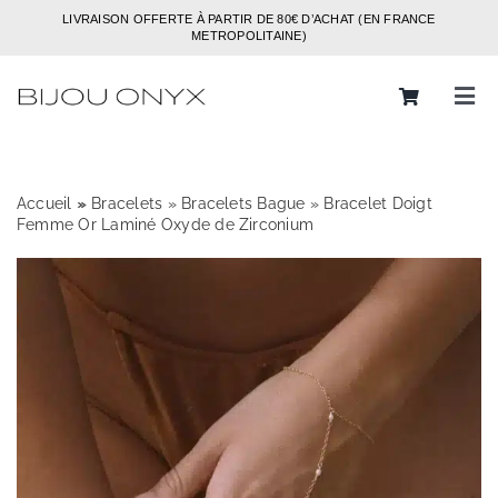
Passer
LIVRAISON OFFERTE À PARTIR DE 80€ D’ACHAT (EN FRANCE
au
METROPOLITAINE)
contenu
Tog
Navi
Rechercher:
Accueil
»
»
Bracelets
»
Bracelets Bague
»
Bracelet Doigt
Bijoux
Femme Or Laminé Oxyde de Zirconium
Bagues
Boucles d’oreilles
Bracelets
Colliers
Chaines