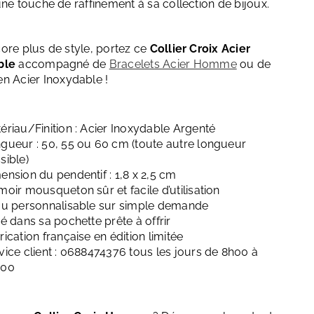
une touche de raffinement à sa collection de bijoux.
ore plus de style, portez ce
Collier Croix Acier
ble
accompagné de
Bracelets Acier Homme
ou de
n Acier Inoxydable !
ériau/Finition : Acier Inoxydable Argenté
gueur : 50, 55 ou 60 cm (toute autre longueur
sible)
ension du pendentif : 1,8 x 2,5 cm
moir mousqueton sûr et facile d’utilisation
ou personnalisable sur simple demande
ré dans sa pochette prête à offrir
rication française en édition limitée
vice client : 0688474376 tous les jours de 8h00 à
h00