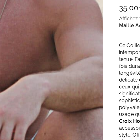
35.00
Affichez 
Maille A
Ce Colli
intempor
tenue. Fa
fois dura
longévité
délicate
ceux qui 
significa
sophistic
polyvale
usage qu
Croix H
accessoi
style. O