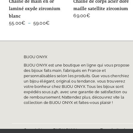
chaine de main en or
chaîne de corps acier doré
laminé oxyde zirconium
maille satellite zirconium
69.00
€
blanc
Plage
55.00
€
–
59.00
€
de
prix :
55.00€
à
59.00€
BIJOU ONYX
BIJOU ONYX est une boutique en ligne qui vous propose
des bijoux faits main, fabriqués en France et
personnalisables selon les produits. Que vous cherchiez
un bijou élégant, original ou tendance, vous trouverez
votre bonheur chez BIJOU ONYX. Tous les bijoux sont
expédiés sous 24h, avec une garantie de satisfaction ou
de remboursement. N’attendez plus, découvrez vite la
collection de BIJOU ONYX et faites-vous plaisir !
Copyright 2024 BIJOU ONYX. Tous droits réserv