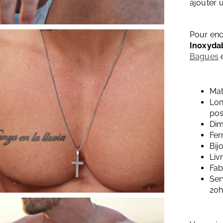
ajouter 
Pour enc
Inoxyda
Bagues
e
Mat
Lon
pos
Dim
Fer
Bij
Liv
Fab
Ser
20