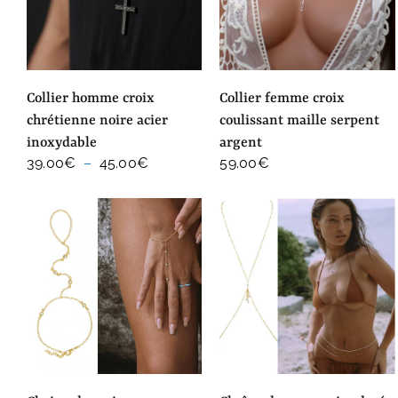
collier homme croix
collier femme croix
chrétienne noire acier
coulissant maille serpent
inoxydable
argent
Plage
39.00
€
–
45.00
€
59.00
€
de
prix :
39.00€
à
45.00€