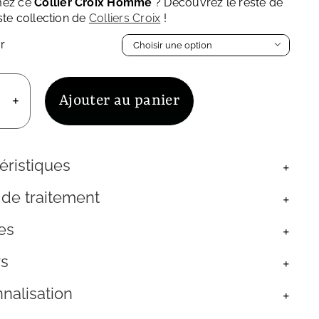
mez ce
Collier Croix Homme
? Découvrez le reste de
ste collection de
Colliers Croix
!
r

Ajouter au panier
uantité
e
ollier
roix
éristiques
omme
aille
 de traitement
cier
noxydable
es
rgenté
rs
nalisation