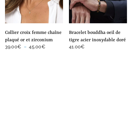
collier croix femme chaîne
bracelet bouddha oeil de
plaqué or et zirconium
tigre acier inoxydable doré
Plage
39.00
€
–
45.00
€
41.00
€
de
prix :
39.00€
à
45.00€