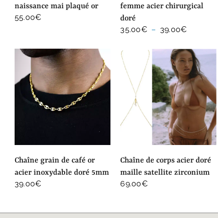
naissance mai plaqué or
femme acier chirurgical
55.00
€
doré
Plage
35.00
€
–
39.00
€
de
prix :
35.00€
à
39.00€
chaîne grain de café or
chaîne de corps acier doré
acier inoxydable doré 5mm
maille satellite zirconium
39.00
€
69.00
€