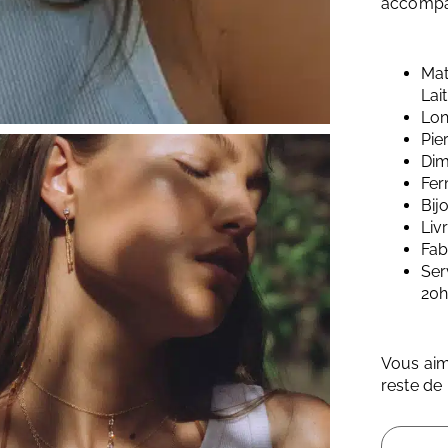
accomp
Mat
Lai
Lon
Pie
Dim
Fer
Bij
Liv
Fab
Ser
20
Vous ai
reste de