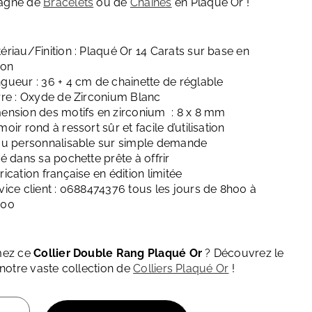
agné de
Bracelets
ou de
Chaînes
en Plaqué Or !
ériau/Finition : Plaqué Or 14 Carats sur base en
ton
gueur : 36 + 4 cm de chainette de réglable
rre : Oxyde de Zirconium Blanc
ension des motifs en zirconium : 8 x 8 mm
moir rond à ressort sûr et facile d’utilisation
ou personnalisable sur simple demande
ré dans sa pochette prête à offrir
rication française en édition limitée
vice client : 0688474376 tous les jours de 8h00 à
h00
mez ce
Collier Double Rang Plaqué Or
? Découvrez le
 notre vaste collection de
Colliers Plaqué Or
!