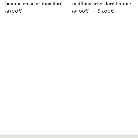
homme en acier inox doré
maillons acier doré femme
Plage
59.00
€
55.00
€
–
65.00
€
de
prix :
55.00€
à
65.00€