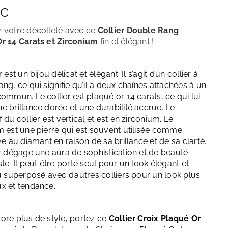
Décembre – Turquoise
€
 votre décolleté avec ce
Collier Double Rang
r 14 Carats et Zirconium
fin et élégant
!
 est un bijou délicat et élégant. Il s’agit d’un collier à
ng, ce qui signifie qu’il a deux chaînes attachées à un
ommun. Le collier est plaqué or 14 carats, ce qui lui
e brillance dorée et une durabilité accrue. Le
 du collier est vertical et est en zirconium. Le
m est une pierre qui est souvent utilisée comme
ve au diamant en raison de sa brillance et de sa clarté.
er dégage une aura de sophistication et de beauté
te. Il peut être porté seul pour un look élégant et
ou superposé avec d’autres colliers pour un look plus
x et tendance.
ore plus de style, portez ce
Collier Croix Plaqué Or