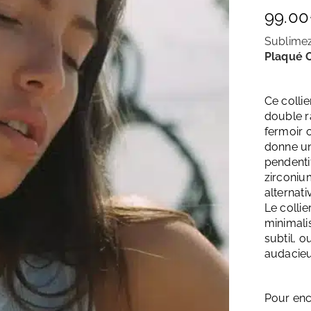
99.00
Sublimez
Plaqué O
Ce collier
double ra
fermoir c
donne un
pendentif
zirconiu
alternati
Le colli
minimalis
subtil, 
audacieu
Pour enc