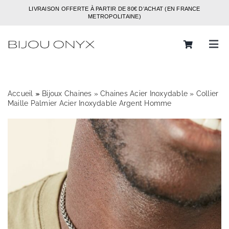
Passer
LIVRAISON OFFERTE À PARTIR DE 80€ D’ACHAT (EN FRANCE
au
METROPOLITAINE)
contenu
Tog
Navi
Rechercher:
Accueil
»
»
Bijoux Chaines
»
Chaines Acier Inoxydable
»
Collier
Bijoux
Maille Palmier Acier Inoxydable Argent Homme
Bagues
Boucles d’oreilles
Bracelets
Colliers
Chaines