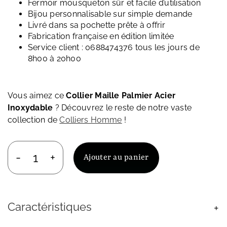
Fermoir mousqueton sûr et facile d’utilisation
Bijou personnalisable sur simple demande
Livré dans sa pochette prête à offrir
Fabrication française en édition limitée
Service client : 0688474376 tous les jours de
8h00 à 20h00
Vous aimez ce
Collier Maille Palmier Acier
Inoxydable
? Découvrez le reste de notre vaste
collection de
Colliers Homme
!
Ajouter au panier
quantité
de
Collier
Maille
Caractéristiques
Palmier
Acier