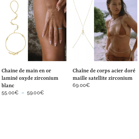
chaine de main en or
chaîne de corps acier doré
laminé oxyde zirconium
maille satellite zirconium
69.00
€
blanc
Plage
55.00
€
–
59.00
€
de
prix :
55.00€
à
59.00€