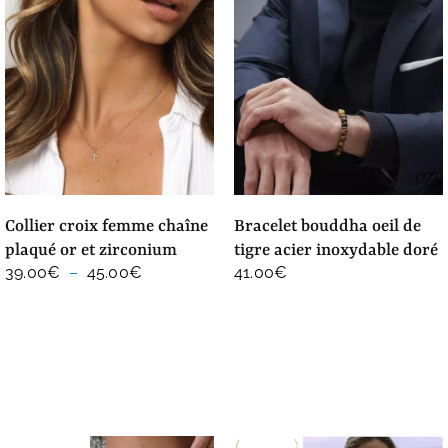
collier croix femme chaîne
bracelet bouddha oeil de
plaqué or et zirconium
tigre acier inoxydable doré
Plage
39.00
€
–
45.00
€
41.00
€
de
prix :
39.00€
à
45.00€