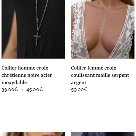
collier homme croix
collier femme croix
chrétienne noire acier
coulissant maille serpent
inoxydable
argent
Plage
39.00
€
–
45.00
€
59.00
€
de
prix :
39.00€
à
45.00€