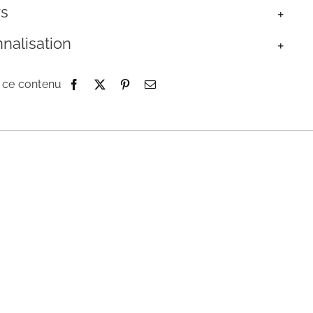
rs
nalisation
 ce contenu