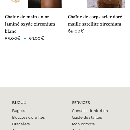
chaine de main en or
chaîne de corps acier doré
laminé oxyde zirconium
maille satellite zirconium
69.00
€
blanc
Plage
55.00
€
–
59.00
€
de
prix :
55.00€
à
59.00€
BIJOUX
SERVICES
Bagues
Conseils d’entretien
Boucles d’oreilles
Guide des tailles
Bracelets
Mon compte