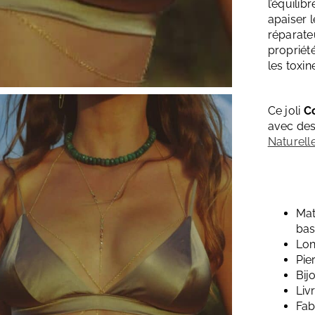
l’équilib
apaiser l
réparateu
propriété
les toxin
Ce joli
Co
avec de
Naturell
Mat
bas
Lon
Pie
Bij
Liv
Fab