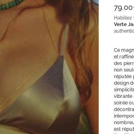
79.00
Habillez
Verte J
authent
Ce magni
et raffi
des pierr
non seul
réputée 
design de
simplici
vibrante 
soirée o
décontrac
intempor
nombreus
est réput