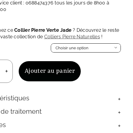
vice client : 0688474376 tous les jours de 8h00 à
h00
mez ce
Collier Pierre Verte Jade
? Découvrez le reste
 vaste collection de
Colliers Pierre Naturelles
!

Ajouter au panier
uantité
e
ollier
ierre
éristiques
erte
ade
 de traitement
ierre
aturelle
es
our
emme