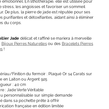
re émotionnel. En lithothérapie, elle est utilisée pour
e stress, les angoisses et favoriser un sommeil
r. De plus, la pierre de jade est réputée pour ses
s purifiantes et détoxifiantes, aidant ainsi à éliminer
es du corps.
llier Jade
délicat et raffiné se mariera à merveille
s
Bijoux Pierres Naturelles
ou des
Bracelets Pierres
es
!
ériau/Finition du fermoir : Plaqué Or 14 Carats sur
e en Laiton ou Argent 925
gueur : 40 cm
rre : Jade Verte Véritable
ou personnalisable sur simple demande
ré dans sa pochette prête à offrir
rication française en édition limitée