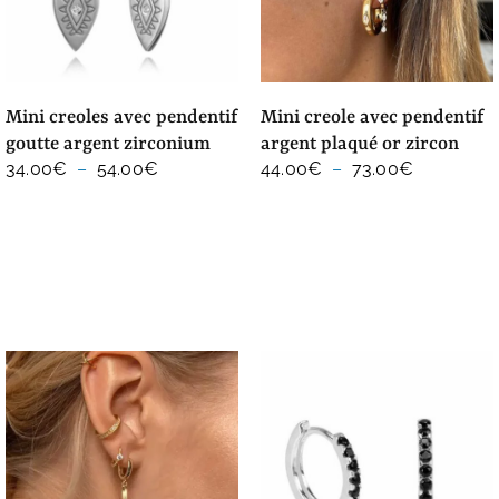
mini creoles avec pendentif
mini creole avec pendentif
goutte argent zirconium
argent plaqué or zircon
Plage
Plage
34.00
€
–
54.00
€
44.00
€
–
73.00
€
de
de
prix :
prix :
34.00€
44.00€
à
à
54.00€
73.00€