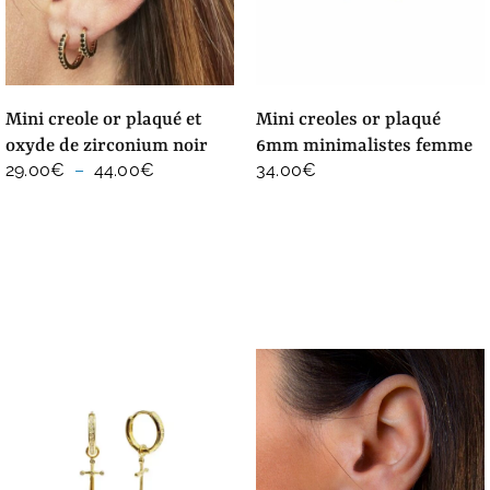
mini creole or plaqué et
mini creoles or plaqué
oxyde de zirconium noir
6mm minimalistes femme
Plage
29.00
€
–
44.00
€
34.00
€
de
prix :
29.00€
à
44.00€