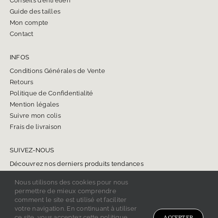
Conseils d’entretien
Guide des tailles
Mon compte
Contact
INFOS
Conditions Générales de Vente
Retours
Politique de Confidentialité
Mention légales
Suivre mon colis
Frais de livraison
SUIVEZ-NOUS
Découvrez nos derniers produits tendances
Nous utilisons des cookies pour nous
permettre de mieux comprendre
comment le site est utilisé et faciliter
votre navigation. En continuant à utiliser
ce site, vous acceptez cette politique.