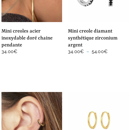
mini creoles acier
mini creole diamant
inoxydable doré chaine
synthétique zirconium
pendante
argent
Plage
34.00
€
34.00
€
–
54.00
€
de
prix :
34.00€
à
54.00€