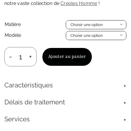
notre vaste collection de
Creoles Homme
!
Matière

Modèle

Ajouter au panier
quantité
de
Créole
Noir
Caractéristiques
Croix
Acier
Inoxydable
Délais de traitement
Homme
12mm
Services