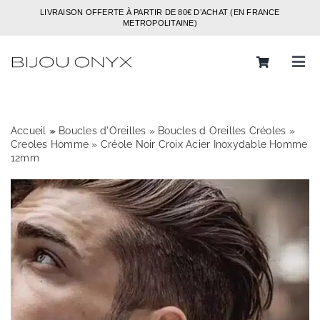
Passer
LIVRAISON OFFERTE À PARTIR DE 80€ D’ACHAT (EN FRANCE
au
METROPOLITAINE)
contenu
Tog
Navi
Rechercher:
Accueil
»
»
Boucles d'Oreilles
»
Boucles d Oreilles Créoles
»
Bijoux
Creoles Homme
»
Créole Noir Croix Acier Inoxydable Homme
12mm
Bagues
Boucles d’oreilles
Bracelets
Colliers
Chaines