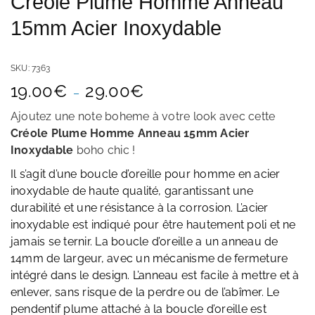
Créole Plume Homme Anneau
15mm Acier Inoxydable
SKU:
7363
Plage
19.00
€
29.00
€
–
de
prix :
Ajoutez une note boheme à votre look avec cette
19.00€
Créole Plume Homme Anneau 15mm Acier
à
Inoxydable
boho chic
!
29.00€
Il s’agit d’une boucle d’oreille pour homme en acier
inoxydable de haute qualité, garantissant une
durabilité et une résistance à la corrosion. L’acier
inoxydable est indiqué pour être hautement poli et ne
jamais se ternir. La boucle d’oreille a un anneau de
14mm de largeur, avec un mécanisme de fermeture
intégré dans le design. L’anneau est facile à mettre et à
enlever, sans risque de la perdre ou de l’abîmer. Le
pendentif plume attaché à la boucle d’oreille est