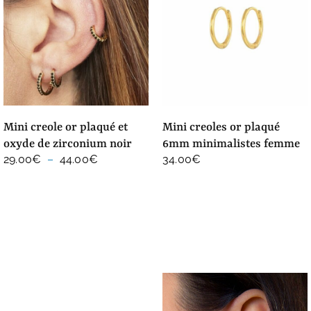
mini creole or plaqué et
mini creoles or plaqué
oxyde de zirconium noir
6mm minimalistes femme
Plage
29.00
€
–
44.00
€
34.00
€
de
prix :
29.00€
à
44.00€