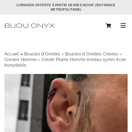
Passer
LIVRAISON OFFERTE À PARTIR DE 80€ D’ACHAT (EN FRANCE
au
METROPOLITAINE)
contenu
Tog
Navi
Rechercher:
Accueil
»
»
Boucles d'Oreilles
»
Boucles d Oreilles Créoles
»
Bijoux
Creoles Homme
»
Créole Plume Homme Anneau 15mm Acier
Inoxydable
Bagues
Boucles d’oreilles
Bracelets
Colliers
Chaines