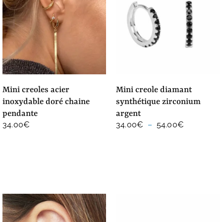
mini creoles acier
mini creole diamant
inoxydable doré chaine
synthétique zirconium
pendante
argent
Plage
34.00
€
34.00
€
–
54.00
€
de
prix :
34.00€
à
54.00€