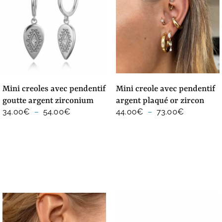
mini creoles avec pendentif
mini creole avec pendentif
goutte argent zirconium
argent plaqué or zircon
Plage
Plage
34.00
€
–
54.00
€
44.00
€
–
73.00
€
de
de
prix :
prix :
34.00€
44.00€
à
à
54.00€
73.00€