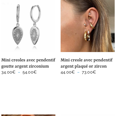
mini creoles avec pendentif
mini creole avec pendentif
goutte argent zirconium
argent plaqué or zircon
Plage
Plage
34.00
€
–
54.00
€
44.00
€
–
73.00
€
de
de
prix :
prix :
34.00€
44.00€
à
à
54.00€
73.00€