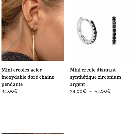
mini creoles acier
mini creole diamant
inoxydable doré chaine
synthétique zirconium
pendante
argent
Plage
34.00
€
34.00
€
–
54.00
€
de
prix :
34.00€
à
54.00€