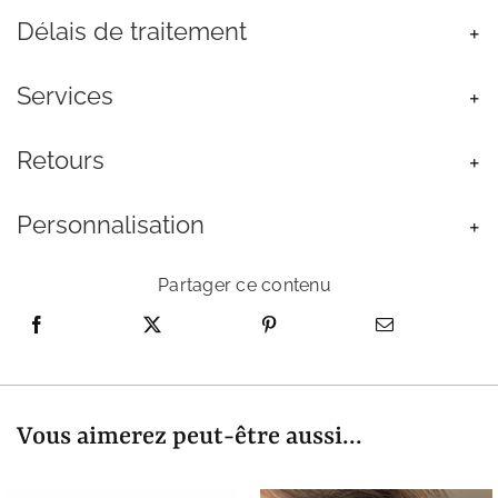
Minimalistes
Délais de traitement
Sur
Argent
925
Services
Retours
Personnalisation
Partager ce contenu
Vous aimerez peut-être aussi...