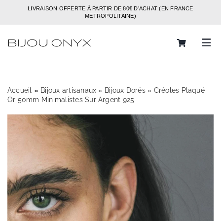
Passer
LIVRAISON OFFERTE À PARTIR DE 80€ D’ACHAT (EN FRANCE
au
METROPOLITAINE)
contenu
Tog
Navi
Rechercher:
Accueil
»
»
Bijoux artisanaux
»
Bijoux Dorés
»
Créoles Plaqué
Bijoux
Or 50mm Minimalistes Sur Argent 925
Bagues
Boucles d’oreilles
Bracelets
Colliers
Chaines