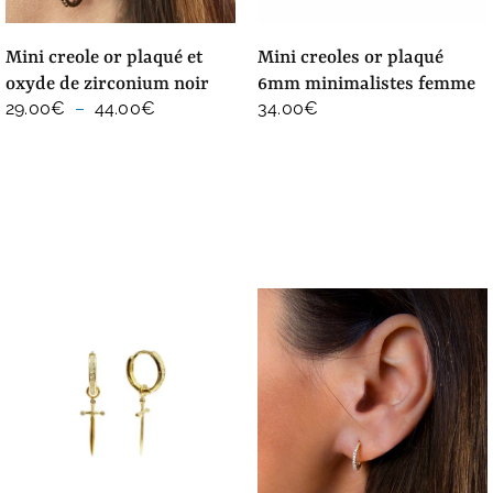
mini creole or plaqué et
mini creoles or plaqué
oxyde de zirconium noir
6mm minimalistes femme
Plage
29.00
€
–
44.00
€
34.00
€
de
prix :
29.00€
à
44.00€