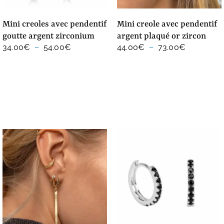
mini creoles avec pendentif
mini creole avec pendentif
goutte argent zirconium
argent plaqué or zircon
Plage
Plage
34.00
€
–
54.00
€
44.00
€
–
73.00
€
de
de
prix :
prix :
34.00€
44.00€
à
à
54.00€
73.00€