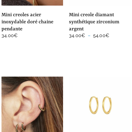
mini creoles acier
mini creole diamant
inoxydable doré chaine
synthétique zirconium
pendante
argent
Plage
34.00
€
34.00
€
–
54.00
€
de
prix :
34.00€
à
54.00€