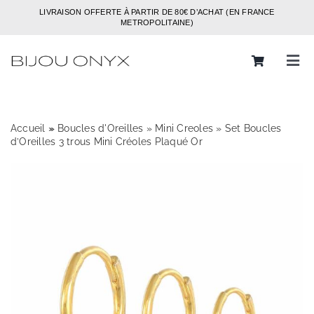
Passer
LIVRAISON OFFERTE À PARTIR DE 80€ D’ACHAT (EN FRANCE
au
METROPOLITAINE)
contenu
Tog
Navi
Rechercher:
Accueil
»
»
Boucles d'Oreilles
»
Mini Creoles
»
Set Boucles
Bijoux
d’Oreilles 3 trous Mini Créoles Plaqué Or
Bagues
Boucles d’oreilles
Bracelets
Colliers
Chaines