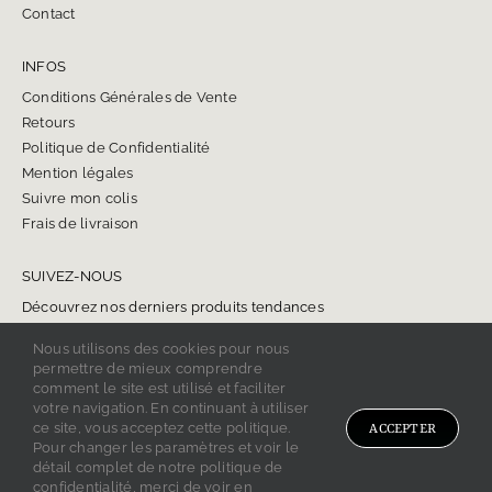
Contact
INFOS
Conditions Générales de Vente
Retours
Politique de Confidentialité
Mention légales
Suivre mon colis
Frais de livraison
SUIVEZ-NOUS
Découvrez nos derniers produits tendances
Nous utilisons des cookies pour nous
permettre de mieux comprendre
comment le site est utilisé et faciliter
votre navigation. En continuant à utiliser
ce site, vous acceptez cette politique.
ACCEPTER
Copyright 2024 BIJOU ONYX.
Pour changer les paramètres et voir le
Tous droits réservés.
détail complet de notre politique de
confidentialité, merci de voir en