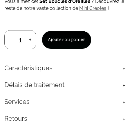
Vous aimez cet
Set Boucles d’Oreilles
? Découvrez le
reste de notre vaste collection de
Mini Créoles
!
Ajouter au panier
quantité
de
Set
Boucles
Caractéristiques
d'Oreilles
3
trous
Délais de traitement
Mini
Créoles
Plaqué
Services
Or
Retours