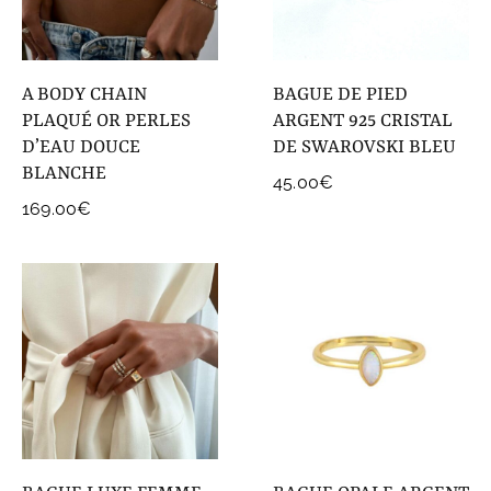
COLLECTIONS DE BIJOUX
Idées Cadeaux
A BODY CHAIN
BAGUE DE PIED
NOUVEAUTES
PLAQUÉ OR PERLES
ARGENT 925 CRISTAL
D’EAU DOUCE
DE SWAROVSKI BLEU
BLANCHE
45.00
€
169.00
€