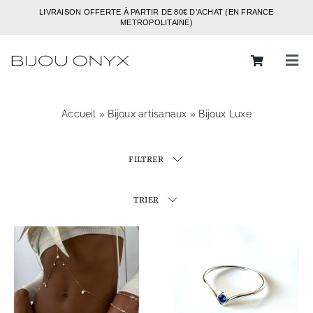
Passer
LIVRAISON OFFERTE À PARTIR DE 80€ D’ACHAT (EN FRANCE
au
METROPOLITAINE)
contenu
Tog
Navi
Rechercher:
Accueil
»
Bijoux artisanaux
»
Bijoux Luxe
Bijoux
FILTRER
Bagues
Boucles d’oreilles
TRIER
Bracelets
Colliers
Chaines