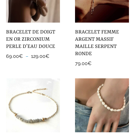
BRACELET DE DOIGT
BRACELET FEMME
EN OR ZIRCONIUM
ARGENT MASSIF
PERLE D’EAU DOUCE
MAILLE SERPENT
RONDE
Plage
69.00
€
–
129.00
€
de
79.00
€
prix :
69.00€
à
129.00€