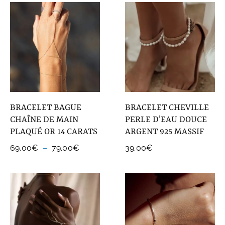
BRACELET BAGUE
BRACELET CHEVILLE
CHAÎNE DE MAIN
PERLE D’EAU DOUCE
PLAQUÉ OR 14 CARATS
ARGENT 925 MASSIF
Plage
69.00
€
–
79.00
€
39.00
€
de
prix :
69.00€
à
79.00€