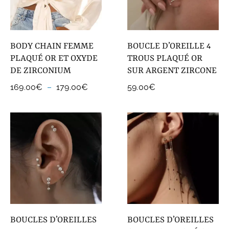
BODY CHAIN FEMME
BOUCLE D’OREILLE 4
PLAQUÉ OR ET OXYDE
TROUS PLAQUÉ OR
DE ZIRCONIUM
SUR ARGENT ZIRCONE
Plage
169.00
€
–
179.00
€
59.00
€
de
prix :
169.00€
à
179.00€
BOUCLES D’OREILLES
BOUCLES D’OREILLES