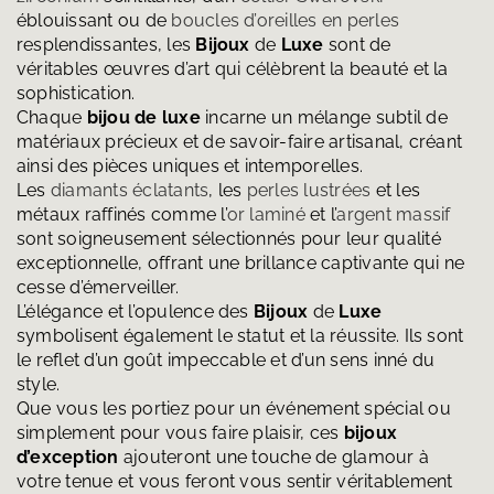
éblouissant ou de
boucles d’oreilles en perles
resplendissantes, les
Bijoux
de
Luxe
sont de
véritables œuvres d’art qui célèbrent la beauté et la
sophistication.
Chaque
bijou de luxe
incarne un mélange subtil de
matériaux précieux et de savoir-faire artisanal, créant
ainsi des pièces uniques et intemporelles.
Les
diamants éclatants
, les
perles lustrées
et les
métaux raffinés comme l’
or laminé
et l’
argent massif
sont soigneusement sélectionnés pour leur qualité
exceptionnelle, offrant une brillance captivante qui ne
cesse d’émerveiller.
L’élégance et l’opulence des
Bijoux
de
Luxe
symbolisent également le statut et la réussite. Ils sont
le reflet d’un goût impeccable et d’un sens inné du
style.
Que vous les portiez pour un événement spécial ou
simplement pour vous faire plaisir, ces
bijoux
d’exception
ajouteront une touche de glamour à
votre tenue et vous feront vous sentir véritablement