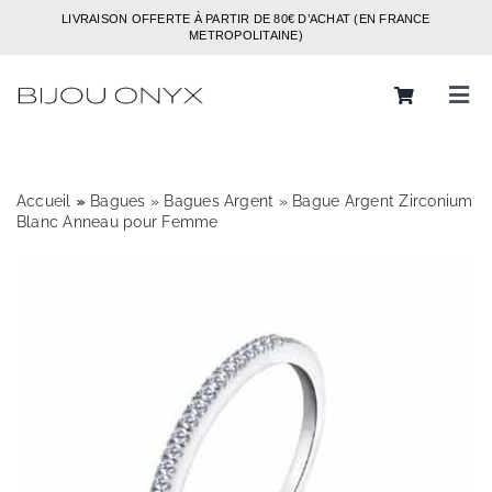
Passer
LIVRAISON OFFERTE À PARTIR DE 80€ D’ACHAT (EN FRANCE
au
METROPOLITAINE)
contenu
Tog
Navi
Rechercher:
Accueil
»
»
Bagues
»
Bagues Argent
»
Bague Argent Zirconium
Bijoux
Blanc Anneau pour Femme
Bagues
Boucles d’oreilles
Bracelets
Colliers
Chaines