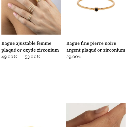
bague ajustable femme
bague fine pierre noire
plaqué or oxyde zirconium
argent plaqué or zirconium
Plage
49.00
€
–
53.00
€
29.00
€
de
prix :
49.00€
à
53.00€