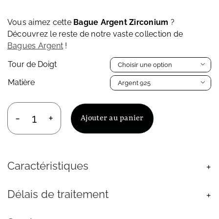
Vous aimez cette
Bague Argent Zirconium
?
Découvrez le reste de notre vaste collection de
Bagues Argent
!
Tour de Doigt

Matière

Ajouter au panier
quantité
de
Bague
Argent
Caractéristiques
Zirconium
Blanc
Anneau
Délais de traitement
pour
Femme