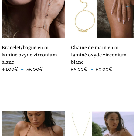
bracelet/bague en or
chaine de main en or
laminé oxyde zirconium
laminé oxyde zirconium
blanc
blanc
Plage
Plage
49.00
€
–
55.00
€
55.00
€
–
59.00
€
de
de
prix :
prix :
49.00€
55.00€
à
à
55.00€
59.00€