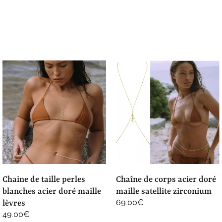
de
de
prix :
prix :
49.00€
55.00€
à
à
55.00€
59.00€
chaine de taille perles
chaîne de corps acier doré
blanches acier doré maille
maille satellite zirconium
69.00
€
lèvres
49.00
€