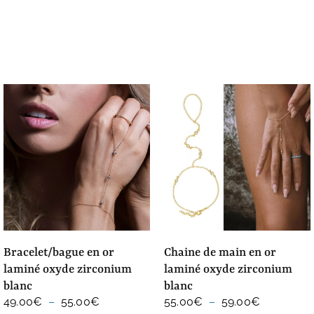
39.00€
à
45.00€
bracelet/bague en or
chaine de main en or
laminé oxyde zirconium
laminé oxyde zirconium
blanc
blanc
Plage
Plage
49.00
€
–
55.00
€
55.00
€
–
59.00
€