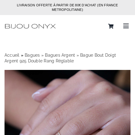
Passer
LIVRAISON OFFERTE À PARTIR DE 80€ D’ACHAT (EN FRANCE
au
METROPOLITAINE)
contenu
Tog
Navi
Rechercher:
Accueil
»
»
Bagues
»
Bagues Argent
»
Bague Bout Doigt
Bijoux
Argent 925 Double Rang Réglable
Bagues
Boucles d’oreilles
Bracelets
Colliers
Chaines