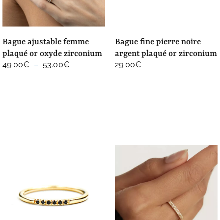
bague ajustable femme
bague fine pierre noire
plaqué or oxyde zirconium
argent plaqué or zirconium
Plage
49.00
€
–
53.00
€
29.00
€
de
prix :
49.00€
à
53.00€