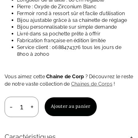
Pierre : Oxyde de Zirconium Blanc
Fermoir rond à ressort sûr et facile d’utilisation
Bijou ajustable grâce à sa chainette de réglage
Bijou personnalisable sur simple demande
Livré dans sa pochette prête à offrir
Fabrication française en édition limitée
Service client : 0688474376 tous les jours de
8h00 à 20h00
Vous aimez cette
Chaine de Corp
? Découvrez le reste
de notre vaste collection de
Cha
ines de Corps
!
Ajouter au panier
quantité
de
Chaine
de
Caractéristiques
Corp