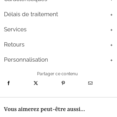
Ventre
Plaqué
Délais de traitement
Or
Oxyde
de
Services
Zirconium
Retours
Personnalisation
Partager ce contenu
Vous aimerez peut-être aussi...