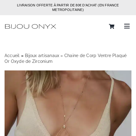
Passer
LIVRAISON OFFERTE À PARTIR DE 80€ D’ACHAT (EN FRANCE
au
METROPOLITAINE)
contenu
Tog
Navi
Rechercher:
Accueil
»
»
Bijoux artisanaux
»
Chaine de Corp Ventre Plaqué
Bijoux
Or Oxyde de Zirconium
Bagues
Boucles d’oreilles
Bracelets
Colliers
Chaines