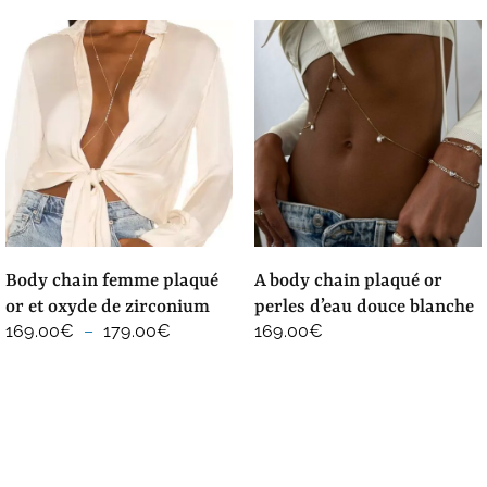
body chain femme plaqué
a body chain plaqué or
or et oxyde de zirconium
perles d’eau douce blanche
Plage
169.00
€
–
179.00
€
169.00
€
de
prix :
169.00€
à
179.00€