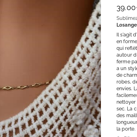
39.00
Sublimez
Losange
Il s’agit
en forme 
qui refl
autour de
ferme pa
a un sty
de charm
robes, d
envies. L
facilemen
nettoyer
sec. La c
des mail
longueur
la porte.