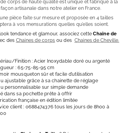
 de corps de haute qualité est unique et fabriqué à la
façon artisanale dans notre atelier en France.
 d’une pièce faite sur mesure et proposée en 4 tailles
aptera à vos mensurations quelles qu’elles soient.
look tendance et glamour, associez cette
Chaîne de
ec des
Chaines de corps
ou des
Cha
ines de Cheville.
ériau/Finition : Acier Inoxydable doré ou argenté
gueur : 65-75-85-95 cm
moir mousqueton sûr et facile d’utilisation
ou ajustable grâce à sa chainette de réglage
ou personnalisable sur simple demande
ré dans sa pochette prête à offrir
rication française en édition limitée
vice client : 0688474376 tous les jours de 8h00 à
h00