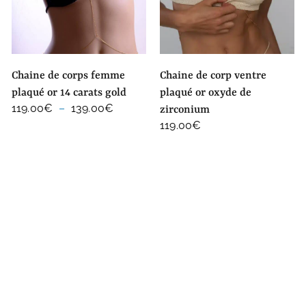
chaine de corps femme
chaine de corp ventre
plaqué or 14 carats gold
plaqué or oxyde de
Plage
119.00
€
–
139.00
€
zirconium
de
119.00
€
prix :
119.00€
à
139.00€