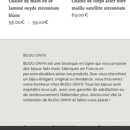
chaine de main en or
chaîne de corps acier doré
laminé oxyde zirconium
maille satellite zirconium
69.00
€
blanc
Plage
55.00
€
–
59.00
€
de
prix :
55.00€
à
59.00€
BIJOU ONYX
BIJOU ONYX est une boutique en ligne qui vous propose
des bijoux faits main, fabriqués en France et
personnalisables selon les produits. Que vous cherchiez
un bijou élégant, original ou tendance, vous trouverez
votre bonheur chez BIJOU ONYX. Tous les bijoux sont
expédiés sous 24h, avec une garantie de satisfaction ou
de remboursement. N’attendez plus, découvrez vite la
collection de BIJOU ONYX et faites-vous plaisir !
Copyright 2024 BIJOU ONYX. Tous droits réserv