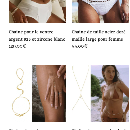
chaine pour le ventre
chaine de taille acier doré
argent 925 et zircone blanc
maille large pour femme
129.00
€
55.00
€