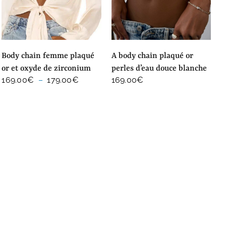
body chain femme plaqué
a body chain plaqué or
or et oxyde de zirconium
perles d’eau douce blanche
Plage
169.00
€
–
179.00
€
169.00
€
de
prix :
169.00€
à
179.00€