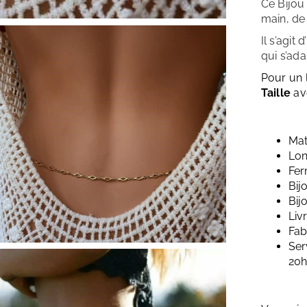
Ce Bijou
main, de 
Il s’agit
qui s’ad
Pour un 
Taille
av
Mat
Lon
Fer
Bij
Bij
Liv
Fab
Ser
20